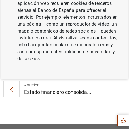
aplicación web requieren cookies de terceros
ajenas al Banco de España para ofrecer el
servicio. Por ejemplo, elementos incrustados en
El BCE anuncia la fecha del inicio de la
una página —como un reproductor de vídeo, un
publicación del tipo de interés a corto plazo
mapa o contenidos de redes sociales— pueden
del euro (€STR) (1
MB
)
instalar cookies. Al visualizar estos contenidos,
usted acepta las cookies de dichos terceros y
sus correspondientes políticas de privacidad y
de cookies.
Siguiente
El grupo de trabajo sobre l...
Anterior
Estado financiero consolida...
Sugerencia