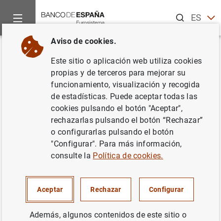
Buscar
ES
EN
Aviso de cookies.
Inicio
Noticias y eventos
Noticias del Banco Central Europeo
Volver
Este sitio o aplicación web utiliza cookies
El BCE anuncia la fecha del
propias y de terceros para mejorar su
funcionamiento, visualización y recogida
inicio de la publicación del tipo
de estadísticas. Puede aceptar todas las
de interés a corto plazo del euro
cookies pulsando el botón "Aceptar",
rechazarlas pulsando el botón “Rechazar”
(€STR)
o configurarlas pulsando el botón
"Configurar". Para más información,
14/03/2019
consulte la
Política de cookies.
SITUACIÓN ECONÓMICA
Aceptar
Rechazar
Configurar
ESPAÑA
POLÍTICA MONETARIA
Además, algunos contenidos de este sitio o