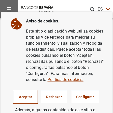
Buscar
ES
EN
Aviso de cookies.
Inicio
Noticias y eventos
Noticias del Banco de España
No
Volver
Este sitio o aplicación web utiliza cookies
Novedades en la difusión y
propias y de terceros para mejorar su
funcionamiento, visualización y recogida
elaboración de la deuda de las
de estadísticas. Puede aceptar todas las
Administraciones Públicas
cookies pulsando el botón "Aceptar",
rechazarlas pulsando el botón “Rechazar”
(Boletín Estadístico, capítulos
o configurarlas pulsando el botón
11 a 14)
"Configurar". Para más información,
consulte la
Política de cookies.
15/03/2013
Aceptar
Rechazar
Configurar
ESPAÑA
SITUACIÓN ECONÓMICA
Además, algunos contenidos de este sitio o