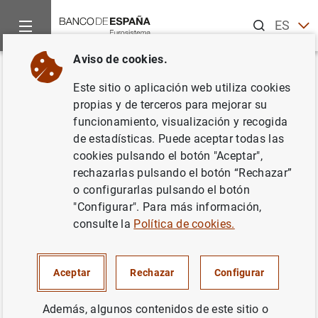
Buscar
ES
EN
Aviso de cookies.
Inicio
Brexit
Publicaciones del Banco de España sobre el Brexit
Volver
Este sitio o aplicación web utiliza cookies
Publicaciones del Banco de
propias y de terceros para mejorar su
funcionamiento, visualización y recogida
España sobre el Brexit
de estadísticas. Puede aceptar todas las
cookies pulsando el botón "Aceptar",
01/09/2023
rechazarlas pulsando el botón “Rechazar”
o configurarlas pulsando el botón
"Configurar". Para más información,
consulte la
Política de cookies.
Tras tres años desde que se anunciara la celebración del
referéndum sobre la permanencia del Reino Unido en la
Unión Europea (UE) y dos de intensas negociaciones
Aceptar
Rechazar
Configurar
entre las partes, la no ratificación del Parlamento
británico del acuerdo alcanzado por el Gobierno británico
Además, algunos contenidos de este sitio o
y por el resto de los socios europeos en noviembre del