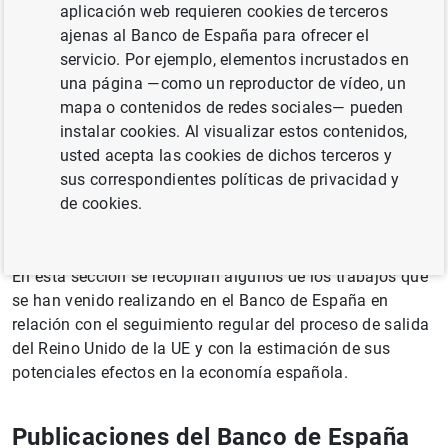
aplicación web requieren cookies de terceros
año pasado ha dado lugar a una situación compleja, en
ajenas al Banco de España para ofrecer el
la que no se vislumbra todavía un plan de consenso. A
servicio. Por ejemplo, elementos incrustados en
falta de una alternativa pactada, la salida sin acuerdo en
una página —como un reproductor de vídeo, un
la fecha prevista constituye –salvo prórroga– la actual
mapa o contenidos de redes sociales— pueden
opción por defecto. Por ello, las autoridades públicas –
instalar cookies. Al visualizar estos contenidos,
nacionales y de la UE- han adoptado medidas de
usted acepta las cookies de dichos terceros y
contingencia ante esta eventualidad con el doble objetivo
sus correspondientes políticas de privacidad y
de garantizar la seguridad jurídica y evitar disrupciones,
de cookies.
en particular en el ámbito de la prestación de servicios
financieros.
En esta sección se recopilan algunos de los trabajos que
se han venido realizando en el Banco de España en
relación con el seguimiento regular del proceso de salida
del Reino Unido de la UE y con la estimación de sus
potenciales efectos en la economía española.
Publicaciones del Banco de España