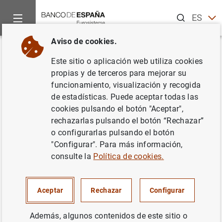
Buscar
ES
EN
Aviso de cookies.
Inicio
Noticias y eventos
El Blog del Banco de España
¿Por
Volver
Este sitio o aplicación web utiliza cookies
¿Por qué es importante la
propias y de terceros para mejorar su
funcionamiento, visualización y recogida
educación financiera y
de estadísticas. Puede aceptar todas las
económica? El papel del Banco
cookies pulsando el botón "Aceptar",
rechazarlas pulsando el botón “Rechazar”
de España
o configurarlas pulsando el botón
"Configurar". Para más información,
Carmen Sánchez Carretero y Patricia Stupariu
consulte la
Política de cookies.
La educación financiera busca mejorar las
competencias financieras de la ciudadanía,
Aceptar
Rechazar
Configurar
proporcionando las herramientas y la
información adecuadas para una toma de
Además, algunos contenidos de este sitio o