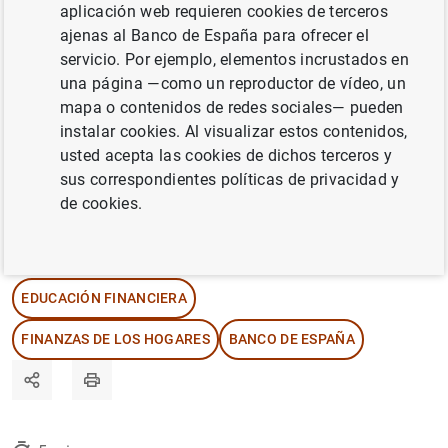
aplicación web requieren cookies de terceros
decisiones fundamentada. El Banco de
ajenas al Banco de España para ofrecer el
España impulsa la educación financiera a
servicio. Por ejemplo, elementos incrustados en
través de múltiples iniciativas dirigidas a
una página —como un reproductor de vídeo, un
distintos grupos de población, contribuyendo
mapa o contenidos de redes sociales— pueden
instalar cookies. Al visualizar estos contenidos,
a la salud financiera de los individuos y a la
usted acepta las cookies de dichos terceros y
estabilidad del sistema financiero en su
sus correspondientes políticas de privacidad y
conjunto.
de cookies.
14/05/2024
EDUCACIÓN FINANCIERA
FINANZAS DE LOS HOGARES
BANCO DE ESPAÑA