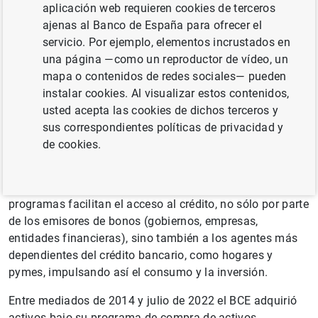
(comúnmente conocido como QE, por sus siglas en
aplicación web requieren cookies de terceros
inglés,
Quantitative Easing
), así llamadas por ser
ajenas al Banco de España para ofrecer el
medidas que implican una expansión notable del tamaño
servicio. Por ejemplo, elementos incrustados en
del balance del
banco central
.
una página —como un reproductor de vídeo, un
mapa o contenidos de redes sociales— pueden
Cuando el BCE compra activos financieros, como bonos,
instalar cookies. Al visualizar estos contenidos,
aumenta su demanda y provoca un incremento en su
usted acepta las cookies de dichos terceros y
precio. Como consecuencia, los
tipos de interés
de
sus correspondientes políticas de privacidad y
mercado se reducen (ya que la rentabilidad de los bonos
de cookies.
es inversamente proporcional a su precio), lo cual
también termina trasladándose a los tipos de interés de
los préstamos bancarios. De esta forma, estos
programas facilitan el acceso al crédito, no sólo por parte
de los emisores de bonos (gobiernos, empresas,
entidades financieras), sino también a los agentes más
dependientes del crédito bancario, como hogares y
pymes, impulsando así el consumo y la inversión.
Entre mediados de 2014 y julio de 2022 el BCE adquirió
activos bajo su programa de compra de activos,