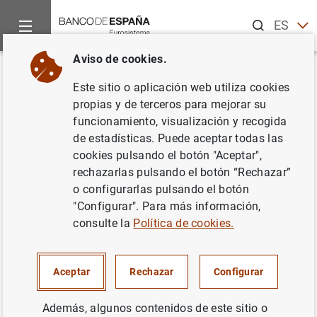
Buscar
ES
EN
Aviso de cookies.
Inicio
Áreas de actuación
Política monetaria
La política 
Volver
Este sitio o aplicación web utiliza cookies
¿Qué son los programas de
propias y de terceros para mejorar su
funcionamiento, visualización y recogida
compras de activos?
de estadísticas. Puede aceptar todas las
cookies pulsando el botón "Aceptar",
rechazarlas pulsando el botón “Rechazar”
o configurarlas pulsando el botón
Los programas de compras de activos, forman parte del
"Configurar". Para más información,
conjunto de
nuevos instrumentos de política monetaria
consulte la
Política de cookies.
utilizados por el
Banco Central Europeo (BCE)
para
mantener la
estabilidad de precios
en un contexto en el
que los tipos de interés se encuentran cerca de su
límite
Aceptar
Rechazar
Configurar
inferior efectivo
. Los programas de compras de activos
también se denominan expansión cuantitativa
Además, algunos contenidos de este sitio o