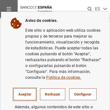
Buscar
ES
EN
Aviso de cookies.
Inicio
Publicaciones
Análisis económico e investigación
D
Volver
Este sitio o aplicación web utiliza cookies
Natural Language Processing
propias y de terceros para mejorar su
funcionamiento, visualización y recogida
and Financial Markets: Semi-
de estadísticas. Puede aceptar todas las
supervised Modelling of
cookies pulsando el botón "Aceptar",
rechazarlas pulsando el botón “Rechazar”
Coronavirus and Economic
o configurarlas pulsando el botón
News
"Configurar". Para más información,
consulte la
Política de cookies.
10/08/2022
Aceptar
Rechazar
Configurar
Además, algunos contenidos de este sitio o
Serie: Documentos de Trabajo. 2228.