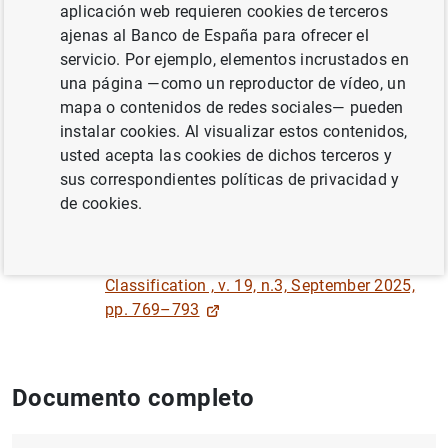
aplicación web requieren cookies de terceros
ajenas al Banco de España para ofrecer el
Autor:
Carlos Moreno Pérez
y Marco
servicio. Por ejemplo, elementos incrustados en
Minozzo
una página —como un reproductor de vídeo, un
mapa o contenidos de redes sociales— pueden
INCERTIDUMBRE
instalar cookies. Al visualizar estos contenidos,
usted acepta las cookies de dichos terceros y
MÉTODOS CUANTITATIVOS
sus correspondientes políticas de privacidad y
de cookies.
PRECIOS Y MÁRGENES
INFLACIÓN
Publicado en
Data Analysis and
Classification , v. 19, n.3, September 2025,
pp. 769–793
Documento completo