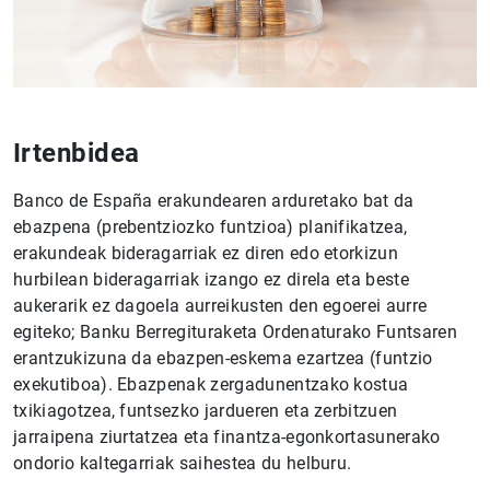
Irtenbidea
Banco de España erakundearen arduretako bat da
ebazpena (prebentziozko funtzioa) planifikatzea,
erakundeak bideragarriak ez diren edo etorkizun
hurbilean bideragarriak izango ez direla eta beste
aukerarik ez dagoela aurreikusten den egoerei aurre
egiteko; Banku Berregituraketa Ordenaturako Funtsaren
erantzukizuna da ebazpen-eskema ezartzea (funtzio
exekutiboa). Ebazpenak zergadunentzako kostua
txikiagotzea, funtsezko jardueren eta zerbitzuen
jarraipena ziurtatzea eta finantza-egonkortasunerako
ondorio kaltegarriak saihestea du helburu.