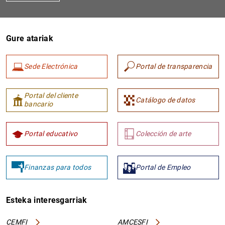
Gure atariak
Sede Electrónica
Portal de transparencia
Portal del cliente
Catálogo de datos
bancario
Portal educativo
Colección de arte
Finanzas para todos
Portal de Empleo
Esteka interesgarriak
CEMFI
AMCESFI