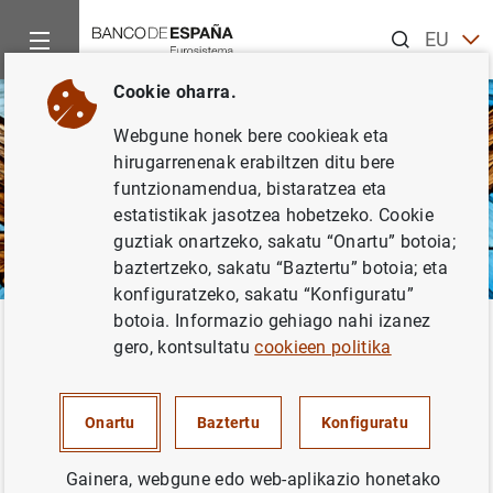
Bilatu
EU
EN
Cookie oharra.
ES
Webgune honek bere cookieak eta
CA
hirugarrenenak erabiltzen ditu bere
GA
funtzionamendua, bistaratzea eta
estatistikak jasotzea hobetzeko. Cookie
VA
guztiak onartzeko, sakatu “Onartu” botoia;
baztertzeko, sakatu “Baztertu” botoia; eta
konfiguratzeko, sakatu “Konfiguratu”
botoia. Informazio gehiago nahi izanez
Hasiera
Jarduera-arloak
gero, kontsultatu
cookieen politika
Jarduera-arloak
Onartu
Baztertu
Konfiguratu
Gainera, webgune edo web-aplikazio honetako
Banco de España erakundearen xedea hazkunde