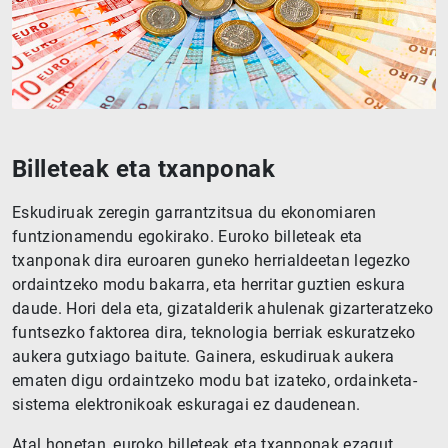
Billeteak eta txanponak
Eskudiruak zeregin garrantzitsua du ekonomiaren
funtzionamendu egokirako. Euroko billeteak eta
txanponak dira euroaren guneko herrialdeetan legezko
ordaintzeko modu bakarra, eta herritar guztien eskura
daude. Hori dela eta, gizatalderik ahulenak gizarteratzeko
funtsezko faktorea dira, teknologia berriak eskuratzeko
aukera gutxiago baitute. Gainera, eskudiruak aukera
ematen digu ordaintzeko modu bat izateko, ordainketa-
sistema elektronikoak eskuragai ez daudenean.
Atal honetan, euroko billeteak eta txanponak ezagut