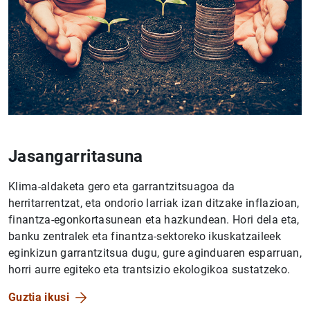
Jasangarritasuna
Klima-aldaketa gero eta garrantzitsuagoa da
herritarrentzat, eta ondorio larriak izan ditzake inflazioan,
finantza-egonkortasunean eta hazkundean. Hori dela eta,
banku zentralek eta finantza-sektoreko ikuskatzaileek
eginkizun garrantzitsua dugu, gure aginduaren esparruan,
horri aurre egiteko eta trantsizio ekologikoa sustatzeko.
Guztia ikusi