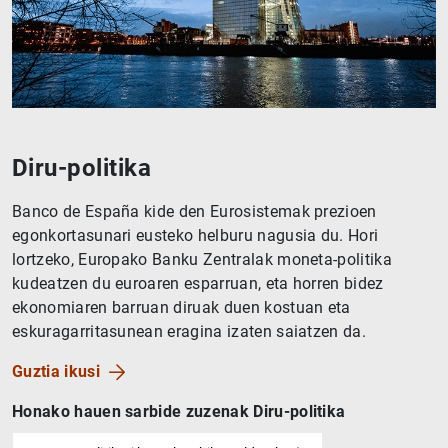
Diru-politika
Banco de España kide den Eurosistemak prezioen
egonkortasunari eusteko helburu nagusia du. Hori
lortzeko, Europako Banku Zentralak moneta-politika
kudeatzen du euroaren esparruan, eta horren bidez
ekonomiaren barruan diruak duen kostuan eta
eskuragarritasunean eragina izaten saiatzen da.
Guztia ikusi
Honako hauen sarbide zuzenak Diru-politika