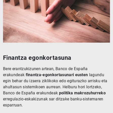
Finantza egonkortasuna
Bere erantzukizunen artean, Banco de España
erakundeak
finantza-egonkortasunari eusten
lagundu
egin behar du izaera ziklikoko edo egiturazko arrisku eta
ahultasun sistemikoen aurrean. Helburu hori lortzeko,
Banco de España erakundeak
politika makrozuhurreko
erregulazio-eskakizunak sar ditzake banku-sistemaren
esparruan.