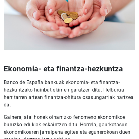
Ekonomia- eta finantza-hezkuntza
Banco de España bankuak ekonomia- eta finantza-
hezkuntzako hainbat ekimen garatzen ditu. Helburua
herritarren artean finantza-ohitura osasungarriak hartzea
da.
Gainera, atal honek oinarrizko fenomeno ekonomikoei
buruzko edukiak eskaintzen ditu. Horrela, gaurkotasun
ekonomikoaren jarraipena egitea eta egunerokoan duen