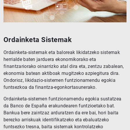
Ordainketa Sistemak
Ordainketa-sistemak eta baloreak likidatzeko sistemak
herrialde baten jarduera ekonomikorako eta
finantzariorako oinarrizko atal dira eta, zentzu zabalean,
ekonomia batean aktiboak mugitzeko azpiegitura dira.
Ondorioz, likidazio-sistemen funtzionamendu egokia
funtsezkoa da finantza-egonkortasunerako.
Ordainketa-sistemen funtzionamendu egokia sustatzea
da Banco de España erakundearen funtzioetako bat.
Bankua bere zaintzaz arduratzen da ere bai, hori baita
berezko arriskuak identifikatzeko eta ebaluatzeko
funtsezko tresna, baita sistemak kontrolatzeko