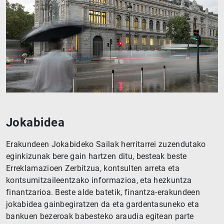
Jokabidea
Erakundeen Jokabideko Sailak herritarrei zuzendutako
eginkizunak bere gain hartzen ditu, besteak beste
Erreklamazioen Zerbitzua, kontsulten arreta eta
kontsumitzaileentzako informazioa, eta hezkuntza
finantzarioa. Beste alde batetik, finantza-erakundeen
jokabidea gainbegiratzen da eta gardentasuneko eta
bankuen bezeroak babesteko araudia egitean parte