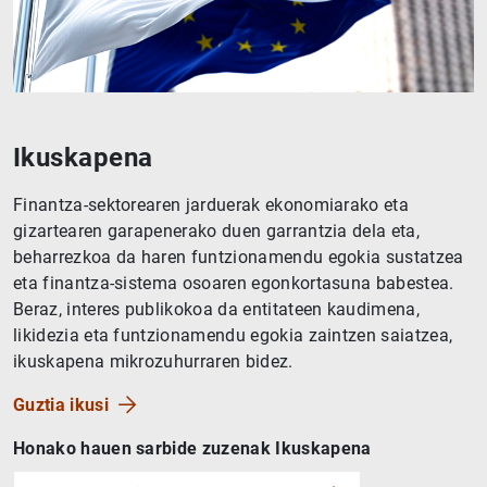
Ikuskapena
Finantza-sektorearen jarduerak ekonomiarako eta
gizartearen garapenerako duen garrantzia dela eta,
beharrezkoa da haren funtzionamendu egokia sustatzea
eta finantza-sistema osoaren egonkortasuna babestea.
Beraz, interes publikokoa da entitateen kaudimena,
likidezia eta funtzionamendu egokia zaintzen saiatzea,
ikuskapena mikrozuhurraren bidez.
Guztia ikusi
Honako hauen sarbide zuzenak Ikuskapena