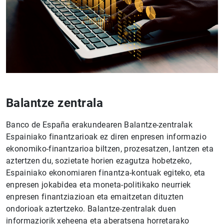
Balantze zentrala
Banco de España erakundearen Balantze-zentralak
Espainiako finantzarioak ez diren enpresen informazio
ekonomiko-finantzarioa biltzen, prozesatzen, lantzen eta
aztertzen du, sozietate horien ezagutza hobetzeko,
Espainiako ekonomiaren finantza-kontuak egiteko, eta
enpresen jokabidea eta moneta-politikako neurriek
enpresen finantziazioan eta emaitzetan dituzten
ondorioak aztertzeko. Balantze-zentralak duen
informaziorik xeheena eta aberatsena horretarako