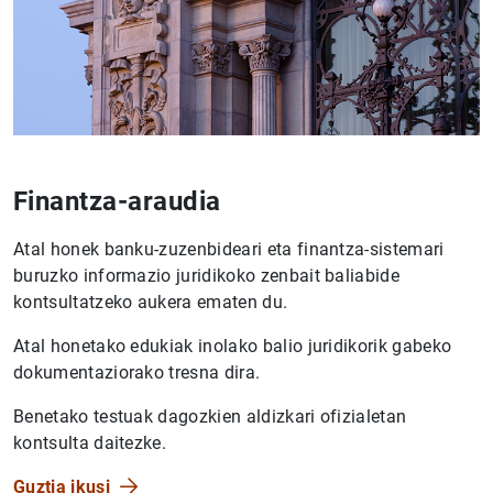
Finantza-araudia
Atal honek banku-zuzenbideari eta finantza-sistemari
buruzko informazio juridikoko zenbait baliabide
kontsultatzeko aukera ematen du.
Atal honetako edukiak inolako balio juridikorik gabeko
dokumentaziorako tresna dira.
Benetako testuak dagozkien aldizkari ofizialetan
kontsulta daitezke.
Guztia ikusi