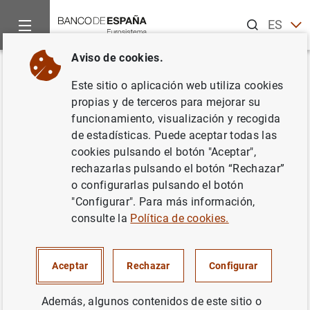
Buscar
ES
EN
Aviso de cookies.
Inicio
Sobre el Banco
Actividad europea
Eurosistema - S
Volver
Este sitio o aplicación web utiliza cookies
Las tres fases de la
UEM
propias y de terceros para mejorar su
funcionamiento, visualización y recogida
de estadísticas. Puede aceptar todas las
cookies pulsando el botón "Aceptar",
rechazarlas pulsando el botón “Rechazar”
La puesta en marcha de la Unión Económica y Monetaria
o configurarlas pulsando el botón
(UEM) supone seguir una hoja de ruta previamente
"Configurar". Para más información,
diseñada, en la que se detallan las denominadas tres
consulte la
Política de cookies.
fases de la
UEM
.
La primera fase
Aceptar
Rechazar
Configurar
La primera fase comenzó el 1 de julio de 1990 y se
Además, algunos contenidos de este sitio o