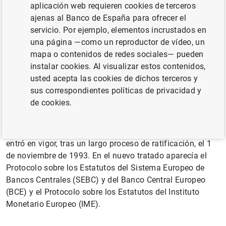
caracterizaba, fundamentalmente, por el
aplicación web requieren cookies de terceros
desmantelamiento de las barreras internas a la libre
ajenas al Banco de España para ofrecer el
circulación de bienes, personas, servicios y capitales
servicio. Por ejemplo, elementos incrustados en
entre los Estados miembros de la Unión Europea (UE) y
una página —como un reproductor de vídeo, un
por el intento de avanzar en la convergencia económica
mapa o contenidos de redes sociales— pueden
mediante la vigilancia multilateral de las políticas
instalar cookies. Al visualizar estos contenidos,
económicas de los Estados miembros.
usted acepta las cookies de dichos terceros y
sus correspondientes políticas de privacidad y
Se avanzó en la revisión de los tratados constitutivos de
de cookies.
la Comunidad Económica Europea (CEE) para adaptarlos
a los nuevos objetivos. El 7 de febrero de 1992 se firmó
en Maastricht el Tratado de la Unión Europea (TUE), que
entró en vigor, tras un largo proceso de ratificación, el 1
de noviembre de 1993. En el nuevo tratado aparecía el
Protocolo sobre los Estatutos del Sistema Europeo de
Bancos Centrales (SEBC) y del Banco Central Europeo
(BCE) y el Protocolo sobre los Estatutos del Instituto
Monetario Europeo (IME).