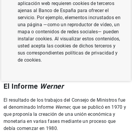
estable.
aplicación web requieren cookies de terceros
ajenas al Banco de España para ofrecer el
Debido a las tensiones del sistema monetario, la
servicio. Por ejemplo, elementos incrustados en
Comisión Europea presentó en 1969 el Plan
Barre
, cuyo
una página —como un reproductor de vídeo, un
principal objetivo era avanzar en el proyecto de una
mapa o contenidos de redes sociales— pueden
moneda única.
instalar cookies. Al visualizar estos contenidos,
usted acepta las cookies de dichos terceros y
Siguiendo este plan, los jefes de Estado o de Gobierno de
sus correspondientes políticas de privacidad y
la Comunidad Económica Europea (CEE) invitaron al
de cookies.
Consejo de Ministros a desarrollar una estrategia para la
creación de una unión económica y monetaria.
El Informe
Werner
El resultado de los trabajos del Consejo de Ministros fue
el denominado Informe
Werner
, que se publicó en 1970 y
que proponía la creación de una unión económica y
monetaria en varias fases mediante un proceso que
debía comenzar en 1980.