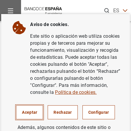
Buscar
ES
EN
Aviso de cookies.
Inicio
Sobre el Banco
Actividad europea
Eurosistema - S
Volver
Este sitio o aplicación web utiliza cookies
El camino hacia la
UEM
propias y de terceros para mejorar su
funcionamiento, visualización y recogida
de estadísticas. Puede aceptar todas las
cookies pulsando el botón "Aceptar",
rechazarlas pulsando el botón “Rechazar”
El Plan
Barre
o configurarlas pulsando el botón
"Configurar". Para más información,
En la década de los sesenta, dentro del proceso de
consulte la
Política de cookies.
integración europea, surgió la idea de crear una moneda
común. Sin embargo, ni los tratados vigentes incluían tal
posibilidad ni el sistema monetario internacional lo
Aceptar
Rechazar
Configurar
demandaba, ya que hasta ese momento había
funcionado bien con un régimen de paridades fijas
Además, algunos contenidos de este sitio o