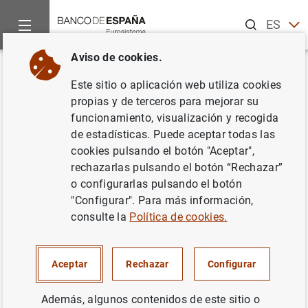
Buscar
ES
EN
Aviso de cookies.
Inicio
Publicaciones
Análisis económico e investigación
D
Volver
Este sitio o aplicación web utiliza cookies
Data outliers and Bayesian
propias y de terceros para mejorar su
funcionamiento, visualización y recogida
VARs in the euro area
de estadísticas. Puede aceptar todas las
cookies pulsando el botón "Aceptar",
14/11/2022
rechazarlas pulsando el botón “Rechazar”
o configurarlas pulsando el botón
"Configurar". Para más información,
consulte la
Política de cookies.
Serie: Documentos de Trabajo. 2239.
Autor:
Luis J. Álvarez
y
Florens Odendahl
Aceptar
Rechazar
Configurar
Además, algunos contenidos de este sitio o
MÉTODOS CUANTITATIVOS