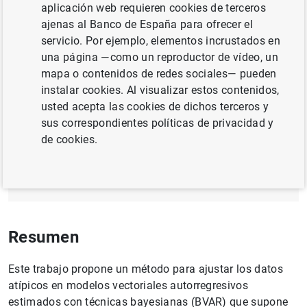
aplicación web requieren cookies de terceros
CRECIMIENTO ECONÓMICO Y CONVERGENCIA
ajenas al Banco de España para ofrecer el
servicio. Por ejemplo, elementos incrustados en
CRISIS
POLÍTICA MACROPRUDENCIAL
una página —como un reproductor de vídeo, un
mapa o contenidos de redes sociales— pueden
instalar cookies. Al visualizar estos contenidos,
Documento completo
usted acepta las cookies de dichos terceros y
sus correspondientes políticas de privacidad y
de cookies.
Data outliers and Bayesian VARs in the euro
area
(4
MB
)
Resumen
Este trabajo propone un método para ajustar los datos
atípicos en modelos vectoriales autorregresivos
estimados con técnicas bayesianas (BVAR) que supone