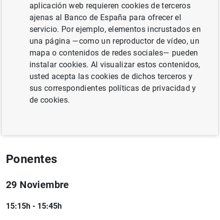
del riesgo y la volatilidad del mercado para la política
aplicación web requieren cookies de terceros
monetaria y la estabilidad financiera.
ajenas al Banco de España para ofrecer el
servicio. Por ejemplo, elementos incrustados en
Información
una página —como un reproductor de vídeo, un
mapa o contenidos de redes sociales— pueden
29 Noviembre 2018 - 30 Noviembre 2018
instalar cookies. Al visualizar estos contenidos,
usted acepta las cookies de dichos terceros y
Banco de España, Madrid
sus correspondientes políticas de privacidad y
de cookies.
Call for papers BdE CEBRA Conference
( 85
KB
)
Programme
( 109
KB
)
Ponentes
29 Noviembre
15:15h - 15:45h