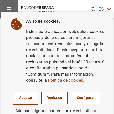
Buscar
ES
EN
Aviso de cookies.
Inicio
Noticias y eventos
Eventos del Banco de España
Co
Volver
Este sitio o aplicación web utiliza cookies
Risk, volatility and central
propias y de terceros para mejorar su
funcionamiento, visualización y recogida
banks’ policies
de estadísticas. Puede aceptar todas las
cookies pulsando el botón "Aceptar",
rechazarlas pulsando el botón “Rechazar”
o configurarlas pulsando el botón
El Banco de España organizará una conferencia conjunta
"Configurar". Para más información,
con la Central Bank Research Association (CEBRA) sobre
consulte la
Política de cookies.
“Riesgo, volatilidad y políticas de los bancos centrales”,
el 29 y 30 de noviembre de 2018 en Madrid. El objetivo de
la conferencia es cubrir diversas cuestiones relacionadas
Aceptar
Rechazar
Configurar
con el riesgo y la volatilidad. El Banco de España y
CEBRA eligieron este tema dada la creciente importancia
Además, algunos contenidos de este sitio o