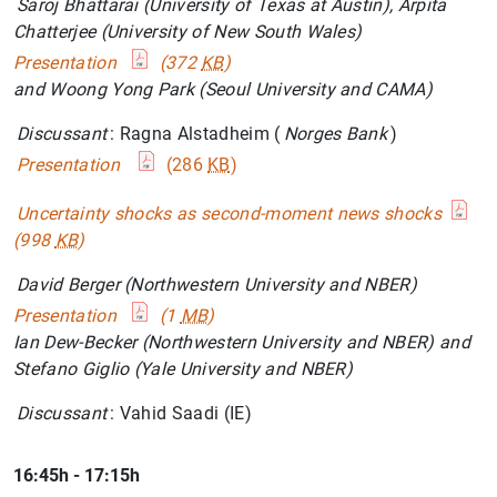
Saroj Bhattarai (University of Texas at Austin), Arpita
Chatterjee (University of New South Wales)
Presentation
(372
KB
)
and Woong Yong Park (Seoul University and CAMA)
Discussant
: Ragna Alstadheim (
Norges Bank
)
Presentation
(286
KB
)
Uncertainty shocks as second-moment news shocks
(998
KB
)
David Berger (Northwestern University and NBER)
Presentation
(1
MB
)
Ian Dew-Becker (Northwestern University and NBER) and
Stefano Giglio (Yale University and NBER)
Discussant
: Vahid Saadi (IE)
16:45h - 17:15h