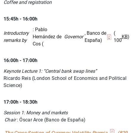
Coffee and registration
15:45h - 16:00h
: Pablo
Introductory
, Banco de
(
Hernández de
Governor
KB
)
remarks by
España)
100
Cos (
16:00h - 17:00h
Keynote Lecture 1: “Central bank swap lines”
Ricardo Reis (London School of Economics and Political
Science)
17:00h - 18:30h
Session 1: Money and markets
Chair
: Óscar Arce (Banco de España)
The Cross-Section of Currency Volatility Premia
(829