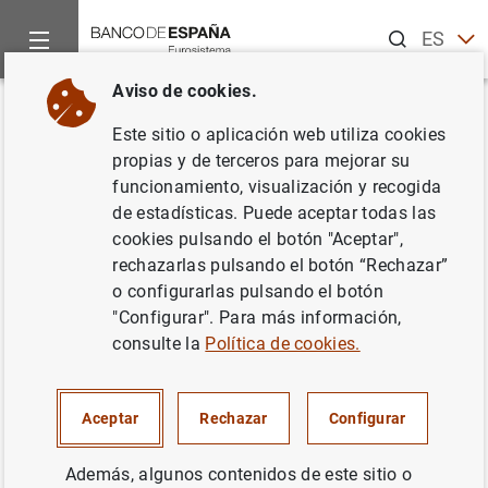
Buscar
ES
EN
Aviso de cookies.
Inicio
Publicaciones
Análisis económico e investigación
D
Volver
Este sitio o aplicación web utiliza cookies
The retreat of inflation and the
propias y de terceros para mejorar su
funcionamiento, visualización y recogida
making of monetary policy:
de estadísticas. Puede aceptar todas las
where do we stand?
cookies pulsando el botón "Aceptar",
rechazarlas pulsando el botón “Rechazar”
02/06/1998
o configurarlas pulsando el botón
"Configurar". Para más información,
consulte la
Política de cookies.
Serie: Documentos de Trabajo. 9813.
Aceptar
Rechazar
Configurar
Autor: José Viñals
Además, algunos contenidos de este sitio o