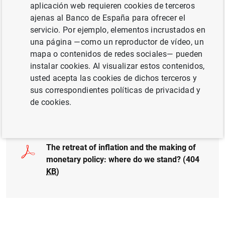
aplicación web requieren cookies de terceros
POLÍTICA MONETARIA
ajenas al Banco de España para ofrecer el
servicio. Por ejemplo, elementos incrustados en
ECONOMÍA INTERNACIONAL
una página —como un reproductor de vídeo, un
mapa o contenidos de redes sociales— pueden
TRANSMISIÓN DE POLÍTICA MONETARIA
instalar cookies. Al visualizar estos contenidos,
CRECIMIENTO ECONÓMICO Y CONVERGENCIA
usted acepta las cookies de dichos terceros y
sus correspondientes políticas de privacidad y
de cookies.
Documento completo
The retreat of inflation and the making of
monetary policy: where do we stand?
(404
KB
)