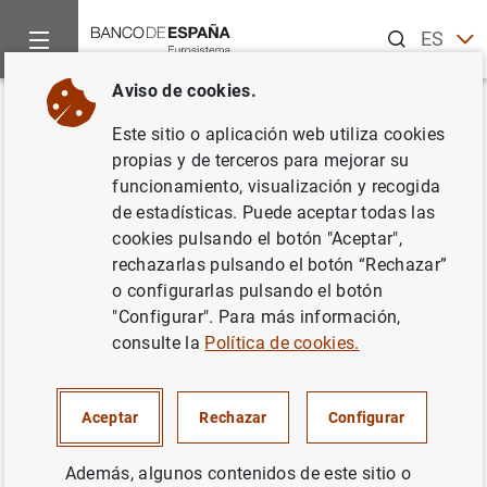
Buscar
ES
EN
Aviso de cookies.
Inicio
Publicaciones
Análisis económico e investigación
D
Volver
Este sitio o aplicación web utiliza cookies
Una clasificación por riesgo de
propias y de terceros para mejorar su
funcionamiento, visualización y recogida
los fondos de inversión
de estadísticas. Puede aceptar todas las
españoles
cookies pulsando el botón "Aceptar",
rechazarlas pulsando el botón “Rechazar”
27/05/1998
o configurarlas pulsando el botón
"Configurar". Para más información,
consulte la
Política de cookies.
Serie: Documentos de Trabajo. 9812.
Aceptar
Rechazar
Configurar
Autor: Juan Ayuso ,
Roberto Blanco
y Alicia
Además, algunos contenidos de este sitio o
Sanchís