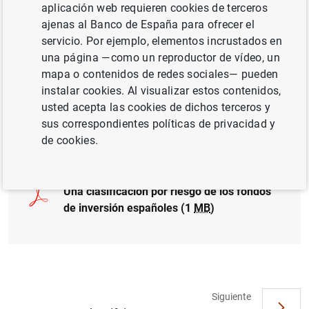
aplicación web requieren cookies de terceros
ajenas al Banco de España para ofrecer el
TIPOS DE CAMBIO
servicio. Por ejemplo, elementos incrustados en
una página —como un reproductor de vídeo, un
MERCADOS FINANCIEROS
mapa o contenidos de redes sociales— pueden
instalar cookies. Al visualizar estos contenidos,
RIESGOS FINANCIEROS
LEGISLACIÓN
usted acepta las cookies de dichos terceros y
sus correspondientes políticas de privacidad y
Documento completo
de cookies.
Una clasificación por riesgo de los fondos
de inversión españoles (1
MB
)
Siguiente