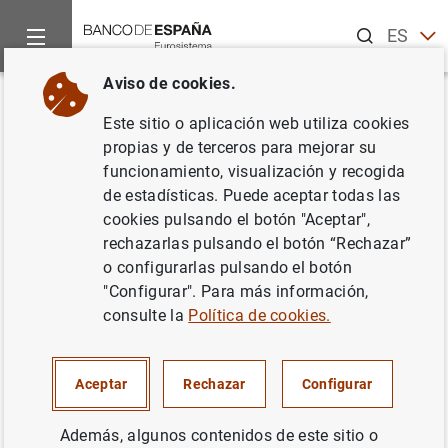
Buscar
ES
EN
Aviso de cookies.
Inicio
Noticias y eventos
Otros temas de interés
Pruebas d
Volver
Este sitio o aplicación web utiliza cookies
Pruebas de resistencia 2011 al
propias y de terceros para mejorar su
funcionamiento, visualización y recogida
sector bancario europeo
de estadísticas. Puede aceptar todas las
cookies pulsando el botón "Aceptar",
15/07/2011
rechazarlas pulsando el botón “Rechazar”
o configurarlas pulsando el botón
"Configurar". Para más información,
consulte la
Política de cookies.
Pruebas de resistencia 2011 al
sector bancario europeo
Aceptar
Rechazar
Configurar
Resultados del sector bancario español
Además, algunos contenidos de este sitio o