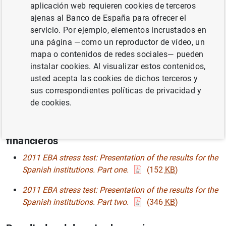
Presentación del Gobernador
(515
KB
)
aplicación web requieren cookies de terceros
ajenas al Banco de España para ofrecer el
Nota informativa
(145
KB
)
servicio. Por ejemplo, elementos incrustados en
una página —como un reproductor de vídeo, un
Pruebas de resistencia 2011: resultados individuales
mapa o contenidos de redes sociales— pueden
(3
MB
)
instalar cookies. Al visualizar estos contenidos,
Nota técnica sobre los resultados de las pruebas de
usted acepta las cookies de dichos terceros y
resistencia para los bancos y cajas de ahorros
sus correspondientes políticas de privacidad y
españoles
(295
KB
)
de cookies.
Presentación técnica para analistas
financieros
2011 EBA stress test: Presentation of the results for the
Spanish institutions. Part one.
(152
KB
)
2011 EBA stress test: Presentation of the results for the
Spanish institutions. Part two.
(346
KB
)