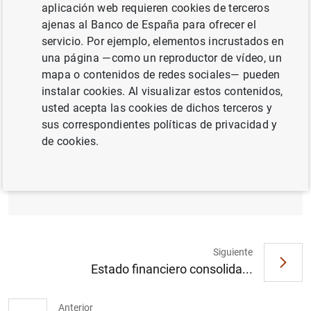
aplicación web requieren cookies de terceros
ajenas al Banco de España para ofrecer el
servicio. Por ejemplo, elementos incrustados en
una página —como un reproductor de vídeo, un
mapa o contenidos de redes sociales— pueden
Regulation of the European Central Bank of
instalar cookies. Al visualizar estos contenidos,
16 April 2014 establishing the framework
usted acepta las cookies de dichos terceros y
for cooperation within the Single
sus correspondientes políticas de privacidad y
Supervisory Mechanism between the
de cookies.
European Central Bank and national
competent authorities and with national
designated authorities (346
KB
)
Siguiente
Estado financiero consolida...
Sugerencia
Anterior