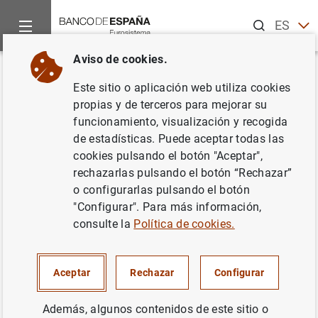
Buscar
ES
EN
Aviso de cookies.
Inicio
Noticias y eventos
Noticias del Banco Central Europeo
Volver
Este sitio o aplicación web utiliza cookies
El BCE publica el Reglamento
propias y de terceros para mejorar su
funcionamiento, visualización y recogida
Marco del MUS
de estadísticas. Puede aceptar todas las
cookies pulsando el botón "Aceptar",
25/04/2014
rechazarlas pulsando el botón “Rechazar”
o configurarlas pulsando el botón
SUPERVISIÓN PRUDENCIAL, MUS
"Configurar". Para más información,
consulte la
Política de cookies.
SISTEMA MONETARIO Y FINANCIERO
Aceptar
Rechazar
Configurar
Además, algunos contenidos de este sitio o
Nota de prensa (26
KB
)