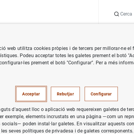
Cerca
ció
Punt d'informació
Publicacions
Estad
ció web utilitza cookies pròpies i de tercers per millorar-ne el
adístiques. Podeu acceptar totes les galetes prement el botó "A
 configurar-les prement el botó "Configurar". Per a més infor
Acceptar
Rebutjar
Configurar
guts d'aquest lloc o aplicació web requereixen galetes de te
. Per exemple, elements incrustats en una pàgina —com un rep
 socials— poden instal·lar galetes. En visualitzar aquests con
i les seves polítiques de privadesa i de galetes corresponents.