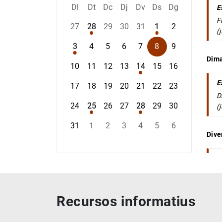
Dl
Dt
Dc
Dj
Dv
Ds
Dg
E
F
27
28
29
30
31
1
2
(
3
4
5
6
7
8
9
Dima
10
11
12
13
14
15
16
E
17
18
19
20
21
22
23
D
24
25
26
27
28
29
30
(
31
1
2
3
4
5
6
Dive
E
D
2
Recursos informatius