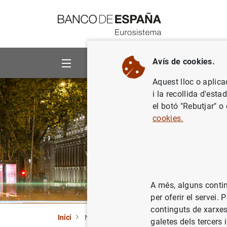
Vés al contingut
Avís de cookies.
Sobre el banc
Àrees d'actua
Aquest lloc o aplica
i la recollida d'est
el botó "Rebutjar" o
cookies.
A més, alguns contin
per oferir el servei
continguts de xarxes
Inici
Notícies i esdeveniments
galetes dels tercers 