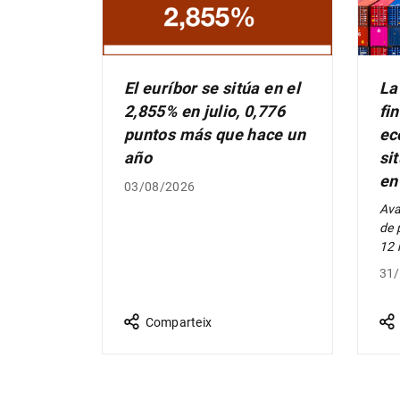
El euríbor se sitúa en el
La
2,855% en julio, 0,776
fi
puntos más que hace un
ec
año
si
en
03/08/2026
Ava
de 
12 
31
Comparteix