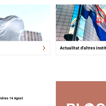
Actualitat d'altres inst
desplaçar-te pel calendari. Prement els cursors et desplaces pe
ndres 14 Agost