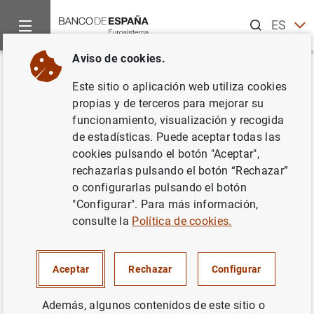
Buscar
ES
EN
Aviso de cookies.
Inicio
Noticias y eventos
Eventos del Banco de España
Ag
Volver
Este sitio o aplicación web utiliza cookies
Revista de Estabilidad
propias y de terceros para mejorar su
funcionamiento, visualización y recogida
Financiera (Primavera 2026)
de estadísticas. Puede aceptar todas las
cookies pulsando el botón "Aceptar",
rechazarlas pulsando el botón “Rechazar”
o configurarlas pulsando el botón
Publicación de la Revista de Estabilidad Financiera
"Configurar". Para más información,
(Primavera 2026).
consulte la
Política de cookies.
La Revista de Estabilidad Financiera es una publicación
semestral del Banco de España orientada a servir de
Aceptar
Rechazar
Configurar
plataforma de comunicación y diálogo sobre temas
relativos a la estabilidad financiera, con especial
Además, algunos contenidos de este sitio o
atención a cuestiones de política macroprudencial,