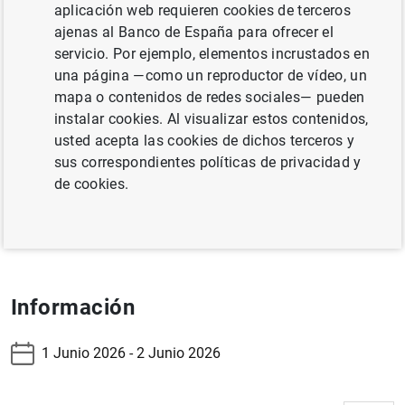
aplicación web requieren cookies de terceros
regulación y supervisión.
ajenas al Banco de España para ofrecer el
La Revista de Estabilidad Financiera es una publicación
servicio. Por ejemplo, elementos incrustados en
abierta, en la que tienen cabida colaboraciones
una página —como un reproductor de vídeo, un
personales de investigadores y profesionales del sector
mapa o contenidos de redes sociales— pueden
financiero, sometidas a un proceso de evaluación
instalar cookies. Al visualizar estos contenidos,
anónima.
usted acepta las cookies de dichos terceros y
sus correspondientes políticas de privacidad y
de cookies.
Revista de Estabilidad Financiera
*Fecha de publicación contemplada salvo imprevistos.
Información
1 Junio 2026 - 2 Junio 2026