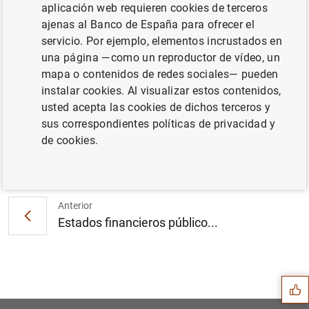
las entidades de crédito y sus contrapartidas
aplicación web requieren cookies de terceros
ajenas al Banco de España para ofrecer el
servicio. Por ejemplo, elementos incrustados en
una página —como un reproductor de vídeo, un
Información
mapa o contenidos de redes sociales— pueden
instalar cookies. Al visualizar estos contenidos,
12 Diciembre 2025
usted acepta las cookies de dichos terceros y
sus correspondientes políticas de privacidad y
de cookies.
Siguiente
Deuda de las Administracion...
Anterior
Estados financieros público...
Sugerencia