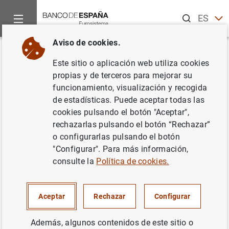
Buscar
ES
EN
Aviso de cookies.
Inicio
Noticias y eventos
Eventos del Banco de España
Ag
Volver
Este sitio o aplicación web utiliza cookies
Financiación del Eurosistema
propias y de terceros para mejorar su
funcionamiento, visualización y recogida
(noviembre de 2025)
de estadísticas. Puede aceptar todas las
cookies pulsando el botón "Aceptar",
rechazarlas pulsando el botón “Rechazar”
o configurarlas pulsando el botón
Datos mensuales de financiación del Eurosistema a
"Configurar". Para más información,
entidades de crédito que operan en España.
consulte la
Política de cookies.
Boletín Estadístico. Capítulo 1. Principales indicadores
económicos de la zona del euro
Aceptar
Rechazar
Configurar
Cuadro 1.99. Balance consolidado del Eurosistema (A)
y Balance del Banco de España (B). Préstamo neto a
Además, algunos contenidos de este sitio o