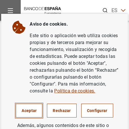
Buscar
ES
EN
Aviso de cookies.
Inicio
Noticias y eventos
Eventos del Banco de España
Ag
Volver
Este sitio o aplicación web utiliza cookies
Estados financieros públicos
propias y de terceros para mejorar su
funcionamiento, visualización y recogida
primarios individuales de las
de estadísticas. Puede aceptar todas las
entidades de crédito (tercer
cookies pulsando el botón "Aceptar",
rechazarlas pulsando el botón “Rechazar”
trimestre de 2025)
o configurarlas pulsando el botón
"Configurar". Para más información,
consulte la
Política de cookies.
Actualización trimestral de los estados financieros
públicos primarios
individuales
de las entidades de
Aceptar
Rechazar
Configurar
crédito, que comprenden el balance, la cuenta de
pérdidas y ganancias, el estado de ingresos y gastos
Además, algunos contenidos de este sitio o