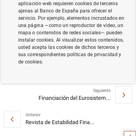
reconocidos, el estado total de cambios en el patrimonio
aplicación web requieren cookies de terceros
neto y el estado de flujos de efectivo.
ajenas al Banco de España para ofrecer el
servicio. Por ejemplo, elementos incrustados en
Estados financieros públicos primarios de las
una página —como un reproductor de vídeo, un
entidades de crédito
mapa o contenidos de redes sociales— pueden
instalar cookies. Al visualizar estos contenidos,
usted acepta las cookies de dichos terceros y
Información
sus correspondientes políticas de privacidad y
de cookies.
10 Diciembre 2025
Siguiente
Financiación del Eurosistem...
Sugerencia
Anterior
Revista de Estabilidad Fina...