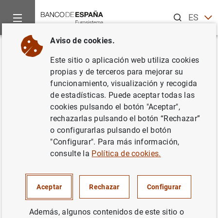
Buscar
ES
EN
Aviso de cookies.
Inicio
Noticias y eventos
Eventos del Banco de España
Ag
Volver
Este sitio o aplicación web utiliza cookies
Memoria de Reclamaciones
propias y de terceros para mejorar su
funcionamiento, visualización y recogida
2025
de estadísticas. Puede aceptar todas las
cookies pulsando el botón "Aceptar",
rechazarlas pulsando el botón “Rechazar”
o configurarlas pulsando el botón
Publicación de la Memoria de Reclamaciones
"Configurar". Para más información,
correspondiente a 2025.
consulte la
Política de cookies.
La Memoria anual de Reclamaciones presenta un
análisis estadístico de los expedientes tramitados cada
Aceptar
Rechazar
Configurar
ejercicio. Se indican, entre otras cuestiones, las materias
sobre las que versan las reclamaciones presentadas, así
Además, algunos contenidos de este sitio o
como las entidades afectadas por las mismas, y se