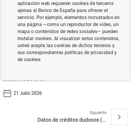
aplicación web requieren cookies de terceros
expone la normativa de transparencia y criterios de
ajenas al Banco de España para ofrecer el
buenas prácticas aplicados en las resoluciones emitidas
servicio. Por ejemplo, elementos incrustados en
durante el año correspondiente.
una página —como un reproductor de vídeo, un
mapa o contenidos de redes sociales— pueden
instalar cookies. Al visualizar estos contenidos,
Memoria de Reclamaciones
usted acepta las cookies de dichos terceros y
sus correspondientes políticas de privacidad y
*Fecha de publicación contemplada salvo imprevistos.
de cookies.
Información
21 Julio 2026
Siguiente
Sugerencia
Datos de créditos dudosos (...