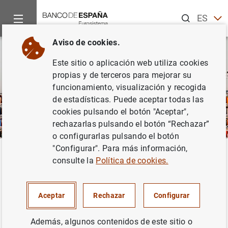
Buscar
ES
EN
Aviso de cookies.
Este sitio o aplicación web utiliza cookies
propias y de terceros para mejorar su
funcionamiento, visualización y recogida
de estadísticas. Puede aceptar todas las
cookies pulsando el botón "Aceptar",
rechazarlas pulsando el botón “Rechazar”
o configurarlas pulsando el botón
"Configurar". Para más información,
Inicio
Publicaciones
Análisis económico e investigación
D
Volver
consulte la
Política de cookies.
Documentos Ocasionales
Aceptar
Rechazar
Configurar
Además, algunos contenidos de este sitio o
La serie
Documentos Ocasionales
tiene como objetivo la