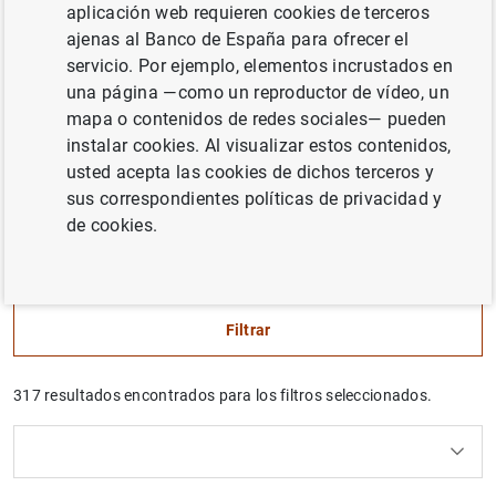
aplicación web requieren cookies de terceros
difusión de resultados de trabajos realizados en el Banco
ajenas al Banco de España para ofrecer el
de España en el ámbito de sus competencias que se
servicio. Por ejemplo, elementos incrustados en
consideran de interés general para el conocimiento del
una página —como un reproductor de vídeo, un
funcionamiento de la economía española y de su entorno
mapa o contenidos de redes sociales— pueden
internacional.
instalar cookies. Al visualizar estos contenidos,
usted acepta las cookies de dichos terceros y
Las opiniones y análisis que aparecen en la serie
sus correspondientes políticas de privacidad y
Documentos Ocasionales
son responsabilidad de los
de cookies.
autores y, por tanto, no necesariamente coinciden con las
del Banco de España o las del Eurosistema.
Filtrar
317 resultados encontrados para los filtros seleccionados.
Uso del calendario: utiliza los cursores para desplazar
Uso del calendario: utiliza los cursores para desplazar
¿Qué buscas?
Tema
Autor
Desde
Hasta