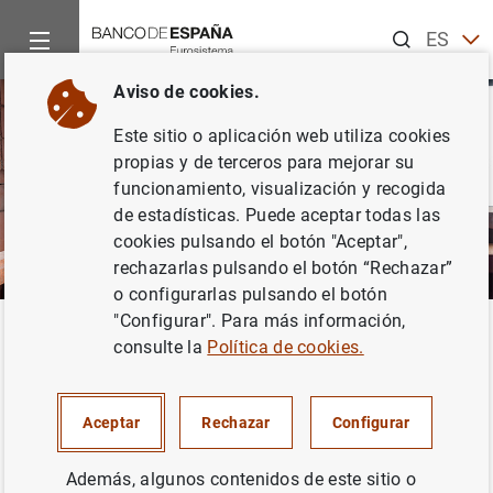
Buscar
ES
EN
Aviso de cookies.
Este sitio o aplicación web utiliza cookies
propias y de terceros para mejorar su
funcionamiento, visualización y recogida
de estadísticas. Puede aceptar todas las
cookies pulsando el botón "Aceptar",
rechazarlas pulsando el botón “Rechazar”
o configurarlas pulsando el botón
"Configurar". Para más información,
Inicio
Áreas de actuación
Análisis e investigación
Investi
Volver
consulte la
Política de cookies.
Mayordomo, Sergio
Aceptar
Rechazar
Configurar
Además, algunos contenidos de este sitio o