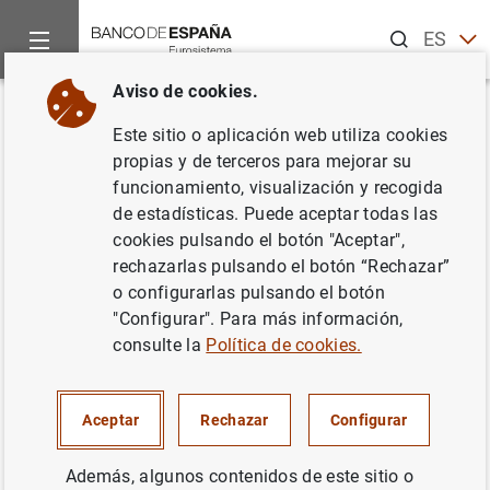
Buscar
ES
EN
Aviso de cookies.
Inicio
Publicaciones
Análisis económico e investigación
D
Volver
Este sitio o aplicación web utiliza cookies
Dealing with dealers: sovereign
propias y de terceros para mejorar su
funcionamiento, visualización y recogida
CDS comovements
de estadísticas. Puede aceptar todas las
cookies pulsando el botón "Aceptar",
07/07/2017
rechazarlas pulsando el botón “Rechazar”
o configurarlas pulsando el botón
"Configurar". Para más información,
consulte la
Política de cookies.
Serie: Documentos de Trabajo. 1723.
Autor: Miguel Antón ,
Sergio Mayordomo
y
Aceptar
Rechazar
Configurar
María Rodríguez-Moreno
Además, algunos contenidos de este sitio o