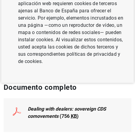
aplicación web requieren cookies de terceros
RIESGOS FINANCIEROS
ajenas al Banco de España para ofrecer el
MÉTODOS CUANTITATIVOS
DEUDA PÚBLICA
servicio. Por ejemplo, elementos incrustados en
una página —como un reproductor de vídeo, un
INSTITUCIONES FINANCIERAS, BANCOS
mapa o contenidos de redes sociales— pueden
instalar cookies. Al visualizar estos contenidos,
Publicado en:
Journal of Banking and
usted acepta las cookies de dichos terceros y
Finance, Volume 90, May 2018, Pages 96-
sus correspondientes políticas de privacidad y
112
de cookies.
Documento completo
Dealing with dealers: sovereign CDS
comovements
(756
KB
)