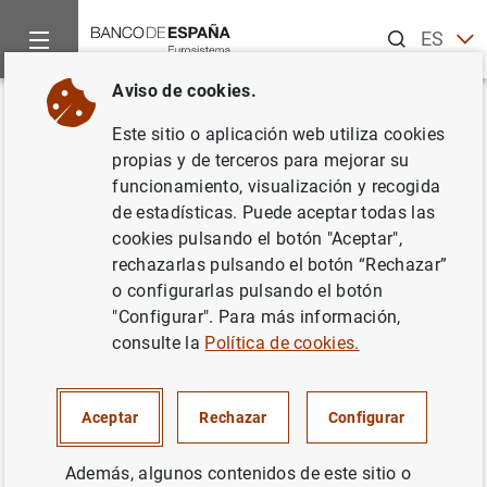
Buscar
ES
EN
Aviso de cookies.
Inicio
Noticias y eventos
CIENxCIEN Podcast
¿Pueden los 
Volver
Este sitio o aplicación web utiliza cookies
¿Pueden los aranceles cambiar
propias y de terceros para mejorar su
funcionamiento, visualización y recogida
el mundo?
de estadísticas. Puede aceptar todas las
cookies pulsando el botón "Aceptar",
Javier Pérez
rechazarlas pulsando el botón “Rechazar”
o configurarlas pulsando el botón
Los aranceles que Estados Unidos está
"Configurar". Para más información,
imponiendo a sus importaciones, ponen en
consulte la
Política de cookies.
jaque a los mercados y la economía
internacional. ¿Pueden los aranceles cambiar
Aceptar
Rechazar
Configurar
las reglas del juego? En las últimas décadas,
todas las economías del mundo han crecido
Además, algunos contenidos de este sitio o