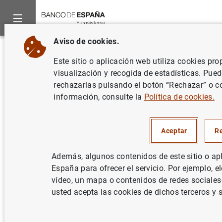
Aviso de cookies.
Inicio
Noticias y eventos
El Blog del Banco de España
Todo
Volver
Este sitio o aplicación web utiliza cookies pr
Todo lo que necesita saber
visualización y recogida de estadísticas. Pued
rechazarlas pulsando el botón “Rechazar” o c
sobre la revisión estratégica del
información, consulte la
Política de cookies.
BCE
José Luis Escrivá
Aceptar
R
Después de un año de trabajo, los Bancos
Además, algunos contenidos de este sitio o ap
Centrales del Eurosistema hemos aprobado
España para ofrecer el servicio. Por ejemplo,
vídeo, un mapa o contenidos de redes sociales—
la actualización de nuestra estrategia de
usted acepta las cookies de dichos terceros y 
política monetaria. Esta revisión es muy
necesaria en el mundo tan cambiante en el