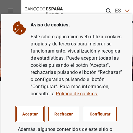
Buscar
ES
EN
Aviso de cookies.
Este sitio o aplicación web utiliza cookies
propias y de terceros para mejorar su
funcionamiento, visualización y recogida
de estadísticas. Puede aceptar todas las
cookies pulsando el botón "Aceptar",
rechazarlas pulsando el botón “Rechazar”
o configurarlas pulsando el botón
"Configurar". Para más información,
Inicio
Áreas de actuación
Análisis e investigación
Investi
Volver
consulte la
Política de cookies.
Costain, James
Aceptar
Rechazar
Configurar
Además, algunos contenidos de este sitio o