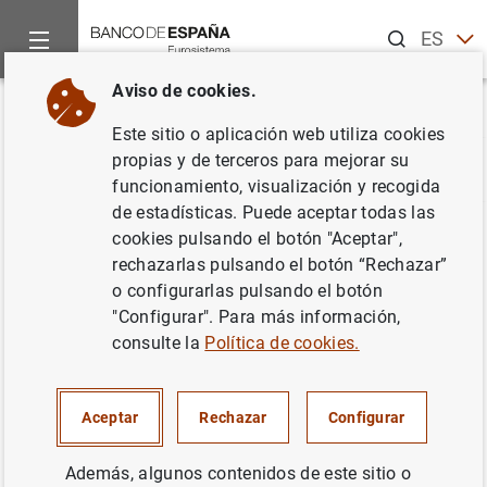
Buscar
ES
EN
Aviso de cookies.
Inicio
Estadísticas
Glosario de estadísticas
Hogares
Volver
Este sitio o aplicación web utiliza cookies
propias y de terceros para mejorar su
A
B
C
D
E
F
G
H
I
J
funcionamiento, visualización y recogida
de estadísticas. Puede aceptar todas las
cookies pulsando el botón "Aceptar",
Hogares
rechazarlas pulsando el botón “Rechazar”
o configurarlas pulsando el botón
"Configurar". Para más información,
consulte la
Política de cookies.
Definición
Aceptar
Rechazar
Configurar
El sector institucional de hogares está formado por
Individuos o grupos de individuos como consumidores y
Además, algunos contenidos de este sitio o
como emprendedores. Incluye a individuos que producen