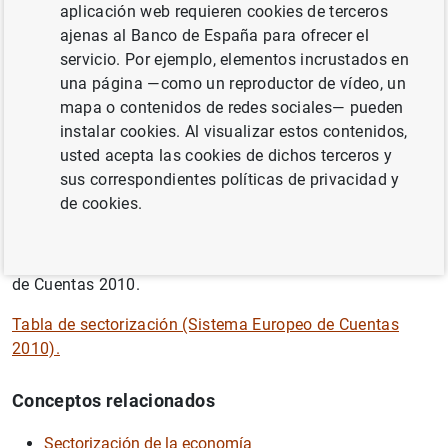
aplicación web requieren cookies de terceros
directamente bienes de mercado y servicios financieros y
ajenas al Banco de España para ofrecer el
no financieros, incluso para uso propio, siempre que la
servicio. Por ejemplo, elementos incrustados en
producción de bienes y servicios no sea realizada por
una página —como un reproductor de vídeo, un
entidades separadas tratadas como cuasi-corporaciones
mapa o contenidos de redes sociales— pueden
(como propietarios únicos y sociedades sin estatus
instalar cookies. Al visualizar estos contenidos,
legal).
usted acepta las cookies de dichos terceros y
sus correspondientes políticas de privacidad y
Información adicional
de cookies.
Los hogares están encuadrados en el sector S.14 de la
sectorización de la economía, según el Sistema Europeo
de Cuentas 2010.
Tabla de sectorización (Sistema Europeo de Cuentas
2010).
Conceptos relacionados
Sectorización de la economía