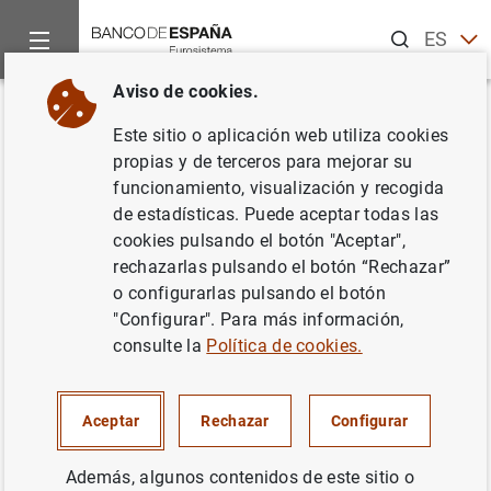
Buscar
ES
EN
Aviso de cookies.
Inicio
Publicaciones
Análisis económico e investigación
D
Volver
Este sitio o aplicación web utiliza cookies
Mitigating the pro-cyclicality of
propias y de terceros para mejorar su
funcionamiento, visualización y recogida
Basel II
de estadísticas. Puede aceptar todas las
cookies pulsando el botón "Aceptar",
25/10/2010
rechazarlas pulsando el botón “Rechazar”
o configurarlas pulsando el botón
"Configurar". Para más información,
consulte la
Política de cookies.
Serie: Documentos de Trabajo. 1028.
Autor: Rafael Repullo , Jesús Saurina y
Aceptar
Rechazar
Configurar
Carlos Trucharte
Además, algunos contenidos de este sitio o