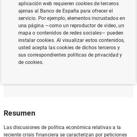
aplicación web requieren cookies de terceros
CRECIMIENTO ECONÓMICO Y CONVERGENCIA
ajenas al Banco de España para ofrecer el
CRÉDITO
MÉTODOS CUANTITATIVOS
servicio. Por ejemplo, elementos incrustados en
una página —como un reproductor de vídeo, un
RIESGOS FINANCIEROS
mapa o contenidos de redes sociales— pueden
instalar cookies. Al visualizar estos contenidos,
usted acepta las cookies de dichos terceros y
Documento completo
sus correspondientes políticas de privacidad y
de cookies.
Mitigating the pro-cyclicality of Basel II
(1
MB
)
Resumen
Las discusiones de política económica relativas a la
reciente crisis financiera se caracterizan por peticiones