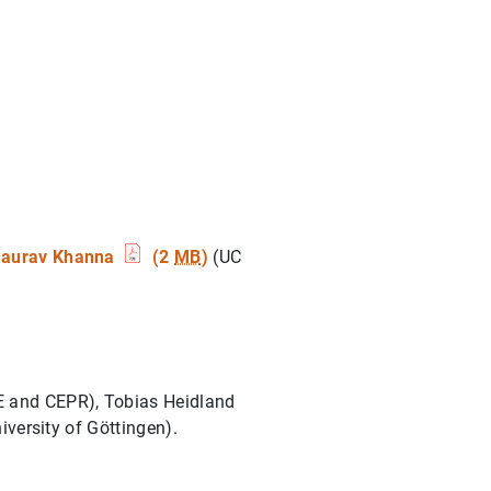
aurav Khanna
(2
MB
)
(UC
 and CEPR), Tobias Heidland
iversity of Göttingen).