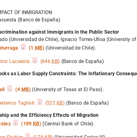
IMPACT OF INMIGRATION
Lacuesta (Banco de España)
scrimination against Immigrants in the Public Sector
ado (Universidad de Chile), Ignacio Torres-Ulloa (University o
ndurraga
(1
MB
)
(Universidad de Chile).
itor Lacuesta
(646
KB
)
(Banco de España)
ocks as Labor Supply Constraints: The Inflationary Consequ
eli
(4
MB
)
(University of Texas at El Paso).
ederico Tagliati
(522
KB
)
(Banco de España)
hip and the Efficiency Effects of Migration
zález
(189
KB
)
(Central Bank of Chile).