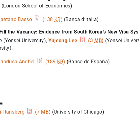
n
(London School of Economics).
aetano Basso
(138
KB
)
(Banca d’Italia)
 Fill the Vacancy: Evidence from South Korea’s New Visa Sy
 (Yonsei University),
Yujeong Lee
(3
MB
)
(Yonsei Univer
sity).
rindusa Anghel
(189
KB
)
(Banco de España)
re
i-Hansberg
(7
MB
)
(University of Chicago)