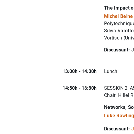
The Impact o
Michel Bein
Polytechnique
Silvia Varott
Vortisch (Uni
Discussant:
J
13:00h - 14:30h
Lunch
14:30h - 16:30h
SESSION 2: 
Chair: Hillel
Networks, Sor
Luke Rawlin
Discussant:
J