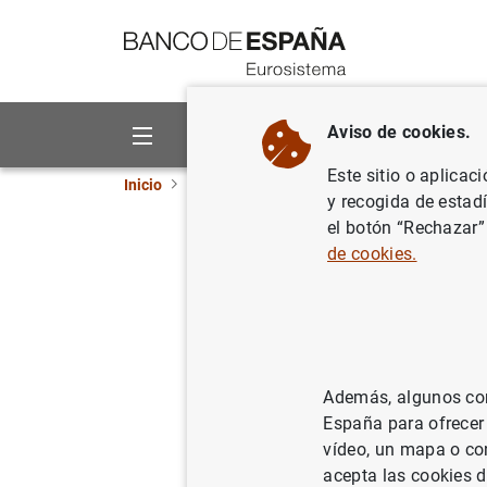
Ir a contenido
Aviso de cookies.
Sobre el Banco
Áreas de act
Este sitio o aplicac
Inicio
Noticias y eventos
Eventos del Banco 
y recogida de estad
el botón “Rechazar”
2nd European W
de cookies.
Implications of
Información
Además, algunos cont
España para ofrecer
vídeo, un mapa o con
26 Junio 2025 - 27 Junio 20
acepta las cookies d