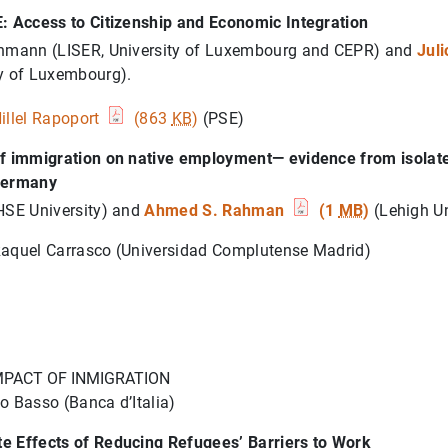
: Access to Citizenship and Economic Integration
thmann (LISER, University of Luxembourg and CEPR) and
Jul
ty of Luxembourg).
illel Rapoport
(863
KB
)
(PSE)
of immigration on native employment— evidence from isolate
Germany
HSE University) and
Ahmed S. Rahman
(1
MB
)
(Lehigh Un
aquel Carrasco (Universidad Complutense Madrid)
IMPACT OF INMIGRATION
o Basso (Banca d’Italia)
e Effects of Reducing Refugees’ Barriers to Work