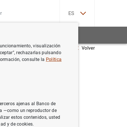
EN
ES
Estadísticas
Noticias y eventos
 funcionamiento, visualización
Volver
nomic Implications of Migration
Aceptar", rechazarlas pulsando
formación, consulte la
Política
ic
terceros ajenas al Banco de
ina —como un reproductor de
lizar estos contenidos, usted
dad y de cookies.