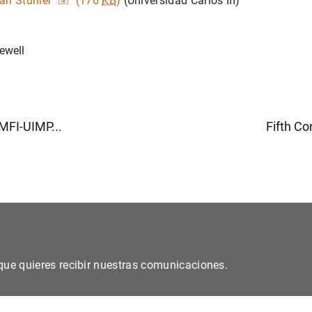
an Stuhler
(176
KB
)
(Universidad Carlos III)
ewell
MFI-UIMP...
Fifth Co
s que quieres recibir nuestras comunicaciones.