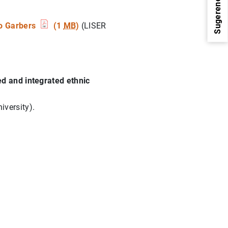
Sugerencias
io Garbers
(1
MB
)
(LISER
d and integrated ethnic
iversity).
1
2