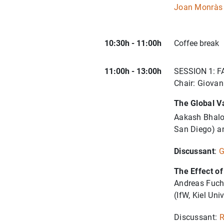
Joan Monràs 
10:30h - 11:00h
Coffee break
11:00h - 13:00h
SESSION 1: 
Chair: Giovan
The Global Va
Aakash Bhalot
San Diego) an
Discussant
:
G
The Effect of
Andreas Fuchs
(IfW, Kiel Un
Discussant:
R