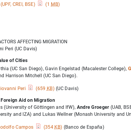
(UPF, CREI, BSE)
(1
MB
)
FACTORS AFFECTING MIGRATION
ni Peri (UC Davis)
lue of Cities
hia (UC San Diego), Gavin Engelstad (Macalester College),
G
d Harrison Mitchell (UC San Diego).
iovanni Peri
(659
KB
)
(UC Davis)
 Foreign Aid on Migration
 (University of Göttingen and IfW),
Andre Groeger
(UAB, BSE
iversity and IZA) and Lukas Wellner (Monash University and Un
odolfo Campos
(354
KB
)
(Banco de España)