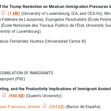
f the Trump Reelection on Mexican Immigration Pressures in
e
(1
MB
)
(University of Luxembourg, IZA, and CES-ifo), Mich
 Fédérale de Lausanne), Evangelos Paschalidis (École Polyt
o (École Nationale des Travaux Publics de l'État, University Gu
versity of Luxembourg).
esús Fernández Huertas (Universidad Carlos III)
ASSIMILATION OF INMIGRANTS
 Rapoport (PSE)
ting, and the Productivity Implications of Immigrant Assimi
g
(460
KB
)
(Queen's University).
uan Francisco Jimeno
(284
KB
)
(Banco de España)