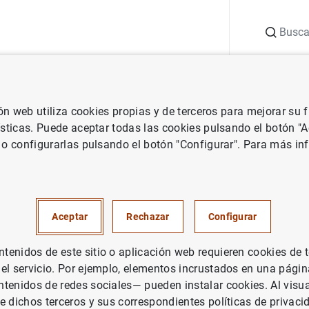
Buscar
uación
Punto de Información
Publicaciones
ión web utiliza cookies propias y de terceros para mejorar su
de España
Conferencias
2nd European Workshop on the Macroeco
ísticas. Puede aceptar todas las cookies pulsando el botón "
 o configurarlas pulsando el botón "Configurar". Para más in
orkshop on the Macroeconom
 Migration
Aceptar
Rechazar
Configurar
enidos de este sitio o aplicación web requieren cookies de 
 el servicio. Por ejemplo, elementos incrustados en una pág
tenidos de redes sociales— pueden instalar cookies. Al visua
25
e dichos terceros y sus correspondientes políticas de privaci