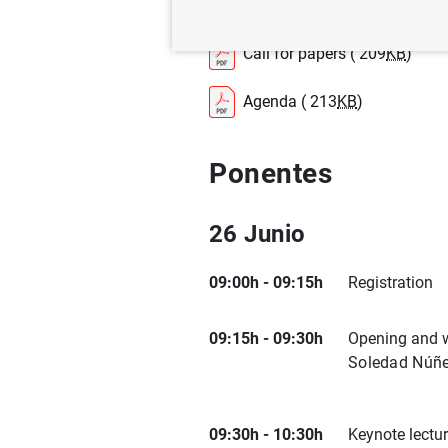
Banco de España, Madrid
Call for papers ( 209
KB
)
Agenda ( 213
KB
)
Ponentes
26 Junio
09:00h - 09:15h
Registration
09:15h - 09:30h
Opening and 
Soledad Núñe
09:30h - 10:30h
Keynote lectu