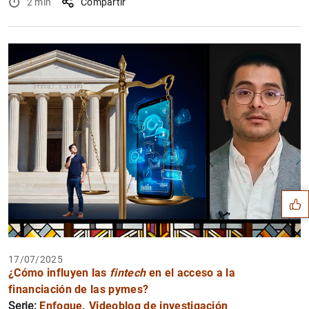
2 min
Compartir
Sugerencia
17/07/2025
¿Cómo influyen las
fintech
en el acceso a la
financiación de las pymes?
Serie:
Enfoque. Videoblog de investigación