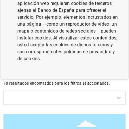
aplicación web requieren cookies de terceros
La investigación económica del Banco de España
ajenas al Banco de España para ofrecer el
fundamenta nuestro análisis y nuestras decisiones y
servicio. Por ejemplo, elementos incrustados en
recomendaciones de política económica. Los trabajos
una página —como un reproductor de vídeo, un
suelen ser técnicamente complejos. Los vídeo-
mapa o contenidos de redes sociales— pueden
resúmenes de la serie, presentados por los autores,
instalar cookies. Al visualizar estos contenidos,
pretenden acercar estas investigaciones al público del
usted acepta las cookies de dichos terceros y
Blog.
sus correspondientes políticas de privacidad y
de cookies.
Filtrar
18 resultados encontrados para los filtros seleccionados.
Borrar filtros
Uso del calendario: utiliza los cursores para desplazar
Uso del calendario: utiliza los cursores para desplazar
¿Qué buscas?
Tema
Desde
Hasta
Filtrar