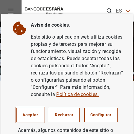
Buscar
ES
EN
Aviso de cookies.
Este sitio o aplicación web utiliza cookies
propias y de terceros para mejorar su
funcionamiento, visualización y recogida
de estadísticas. Puede aceptar todas las
cookies pulsando el botón "Aceptar",
rechazarlas pulsando el botón “Rechazar”
o configurarlas pulsando el botón
"Configurar". Para más información,
Inicio
Noticias y eventos
El Blog del Banco de España
Enfo
Volver
consulte la
Política de cookies.
Enfoque. Videoblog de
investigación
Aceptar
Rechazar
Configurar
Además, algunos contenidos de este sitio o