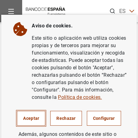
Buscar
ES
EN
Aviso de cookies.
Inicio
Noticias y eventos
Noticias del Banco de España
La
Volver
Este sitio o aplicación web utiliza cookies
La deuda de las
propias y de terceros para mejorar su
funcionamiento, visualización y recogida
Administraciones Públicas se
de estadísticas. Puede aceptar todas las
situó en el 103,2% del PIB en el
cookies pulsando el botón "Aceptar",
rechazarlas pulsando el botón “Rechazar”
tercer trimestre de 2025, 1 pp
o configurarlas pulsando el botón
menos que hace un año
"Configurar". Para más información,
consulte la
Política de cookies.
Deuda de las AAPP. Tercer trimestre 2025
Aceptar
Rechazar
Configurar
15/12/2025
Además, algunos contenidos de este sitio o
DEUDA PÚBLICA