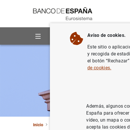
Ir a contenido
Aviso de cookies.
Sobre el Banco
Áreas de act
Este sitio o aplicac
y recogida de estad
el botón “Rechazar”
de cookies.
Además, algunos cont
España para ofrecer
vídeo, un mapa o con
Inicio
Estadísticas
Clasificación de entidade
acepta las cookies d