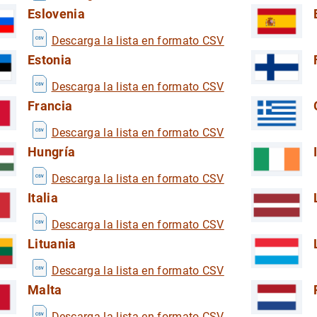
 los Hogares (DWA)
Eslovenia
 de los Hogares (DWA)
Descarga la lista en formato CSV
Estonia
Descarga la lista en formato CSV
Francia
Descarga la lista en formato CSV
idades de crédito
Hungría
rudencial de entidades de crédito
Descarga la lista en formato CSV
Italia
Descarga la lista en formato CSV
Lituania
Descarga la lista en formato CSV
Malta
Descarga la lista en formato CSV