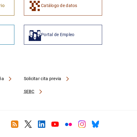
rio
Catálogo de datos
Portal de Empleo
aña
Solicitar cita previa
SEBC
RSS
Twitter
Linkedin
Youtube
Flickr
Instagram
Bluesky