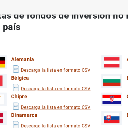
tas de fondos de inversión no
 país
Alemania
s
Descarga la lista en formato CSV
Bélgica
Descarga la lista en formato CSV
Chipre
s viajes al exterior de los turistas residentes en España
esarial (ViME)
Descarga la lista en formato CSV
mpresarial (ViME)
Dinamarca
o Bancaria en España
h No Bancaria en España
Descarga la lista en formato CSV