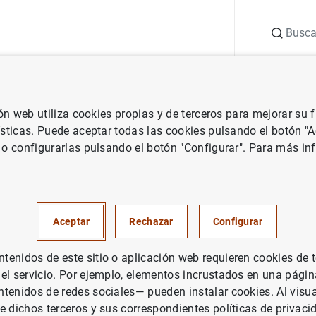
Buscar
uación
Punto de Información
Publicaciones
ión web utiliza cookies propias y de terceros para mejorar su
ísticas. Puede aceptar todas las cookies pulsando el botón "
 o configurarlas pulsando el botón "Configurar". Para más in
Aceptar
Rechazar
Configurar
enidos de este sitio o aplicación web requieren cookies de 
 el servicio. Por ejemplo, elementos incrustados en una pág
tenidos de redes sociales— pueden instalar cookies. Al visua
s
Listas de instituciones financieras
Listas de fondos de inversió
e dichos terceros y sus correspondientes políticas de privaci