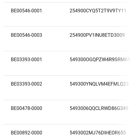
BE00546-0001
254900CYQ5T2T9V9TY11
BE00546-0003
254900PV1INU8ETD3009
BE03393-0001
549300OGQPZW4R9SRM65
BE03393-0002
549300YNQLVM4EFMLQ23
BE00478-0000
5493006QQCLRWD86G349
BE00892-0000
5493002MJ76DIHEOR655