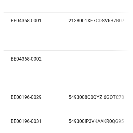
BE04368-0001
2138001XF7CDSV6B7B07
BE04368-0002
BE00196-0029
5493008O0QYZI6GOTC78
BE00196-0031
549300IP3VKAAKR0QG95