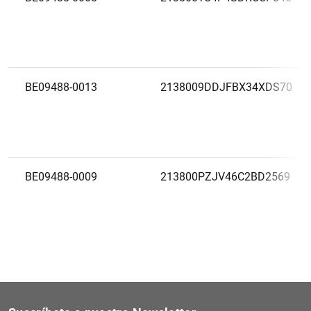
BE09488-0013
2138009DDJFBX34XDS70
BE09488-0009
213800PZJV46C2BD2569
BE09488-0010
213800O9H33IOY3PSI73