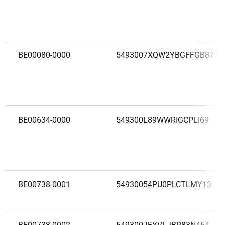
BE00080-0000
5493007XQW2YBGFFGB87
BE00634-0000
549300L89WWRIGCPLI69
BE00738-0001
54930054PU0PLCTLMY13