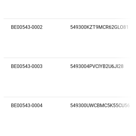
BE00543-0002
549300KZT9MCR62GLO81
BE00543-0003
5493004PVCIYB2U6JI28
BE00543-0004
549300UWCBMC5K55CU56