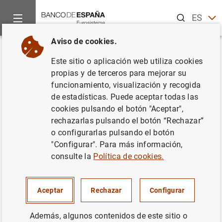
Buscar
ES
EN
Aviso de cookies.
Inicio
Estadísticas
Clasificación de entidades
Listas de in
Volver
Este sitio o aplicación web utiliza cookies
Bélgica
propias y de terceros para mejorar su
funcionamiento, visualización y recogida
de estadísticas. Puede aceptar todas las
cookies pulsando el botón "Aceptar",
rechazarlas pulsando el botón “Rechazar”
Fecha:
07/08/2026
o configurarlas pulsando el botón
"Configurar". Para más información,
Descarga la lista en formato CSV
consulte la
Política de cookies.
Aceptar
Rechazar
Configurar
Además, algunos contenidos de este sitio o