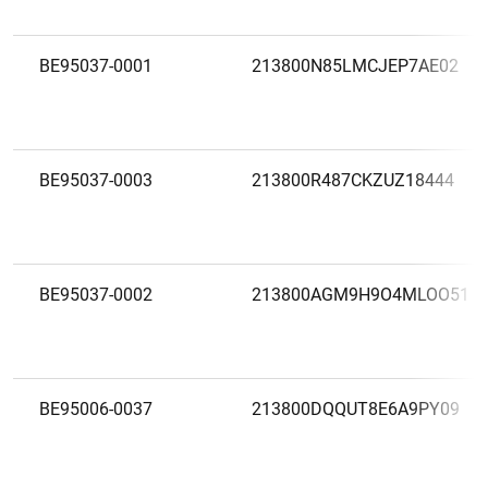
BE95037-0001
213800N85LMCJEP7AE02
BE95037-0003
213800R487CKZUZ18444
BE95037-0002
213800AGM9H9O4MLOO51
BE95006-0037
213800DQQUT8E6A9PY09