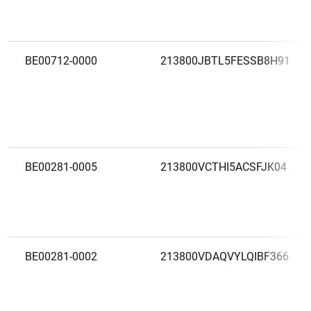
BE00712-0000
213800JBTL5FESSB8H91
BE00281-0005
213800VCTHI5ACSFJK04
BE00281-0002
213800VDAQVYLQIBF366