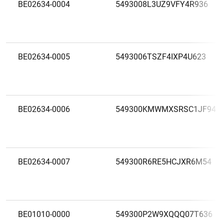
BE02634-0004
5493008L3UZ9VFY4R936
BE02634-0005
5493006TSZF4IXP4U623
BE02634-0006
549300KMWMXSRSC1JF94
BE02634-0007
549300R6RE5HCJXR6M54
BE01010-0000
549300P2W9XQQQ07T636