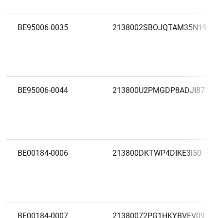
BE95006-0035
2138002SBOJQTAM35N19
BE95006-0044
213800U2PMGDP8ADJI87
BE00184-0006
213800DKTWP4DIKE3I50
BE00184-0007
21380072PG1HKYBVEV09