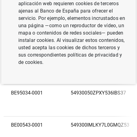
aplicación web requieren cookies de terceros
Código europeo
LEI
ajenas al Banco de España para ofrecer el
servicio. Por ejemplo, elementos incrustados en
una página —como un reproductor de vídeo, un
BE95022-0001
549300KMN5DO04PKHQ45
mapa o contenidos de redes sociales— pueden
instalar cookies. Al visualizar estos contenidos,
usted acepta las cookies de dichos terceros y
sus correspondientes políticas de privacidad y
BE95034-0002
5493004T5358HPQQ0I95
de cookies.
BE95034-0001
54930050ZPXY536IBS37
BE00543-0001
549300IMLKY7L0GMQZ53