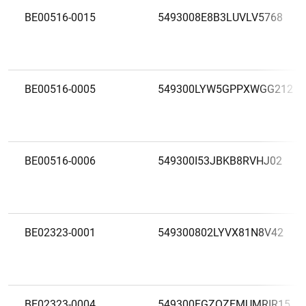
BE00516-0015
5493008E8B3LUVLV5768
BE00516-0005
549300LYW5GPPXWGG212
BE00516-0006
549300I53JBKB8RVHJ02
BE02323-0001
549300802LYVX81N8V42
BE02323-0004
549300FGZQZFMUMRIR15