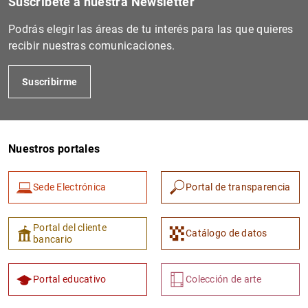
Suscríbete a nuestra Newsletter
Podrás elegir las áreas de tu interés para las que quieres
BE02488-0016
213800I3MNPXYAR11H21
recibir nuestras comunicaciones.
Suscribirme
BE09488-0011
2138003JPARADUNSY964
Nuestros portales
Sede Electrónica
Portal de transparencia
BE09488-0012
2138009XBHF891YC8L12
Portal del cliente
Catálogo de datos
bancario
Portal educativo
Colección de arte