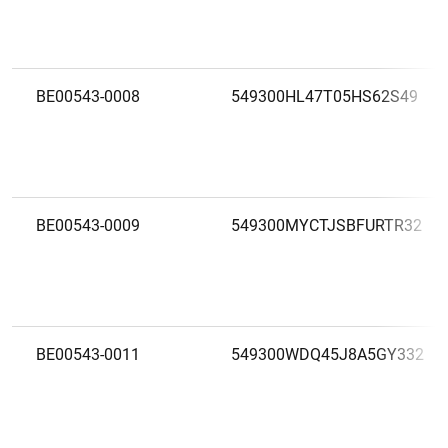
BE00543-0008
549300HL47T05HS62S49
BE00543-0009
549300MYCTJSBFURTR32
BE00543-0011
549300WDQ45J8A5GY332