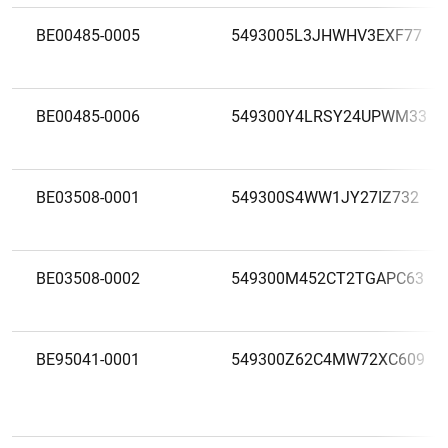
BE00485-0005
5493005L3JHWHV3EXF77
BE00485-0006
549300Y4LRSY24UPWM33
BE03508-0001
549300S4WW1JY27IZ732
BE03508-0002
549300M452CT2TGAPC63
BE95041-0001
549300Z62C4MW72XC609