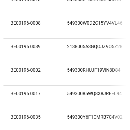
BE00196-0008
549300W0D2C15YV4VL46
BE00196-0039
2138005A3GQOJZ9O5Z28
BE00196-0002
549300RHUJF19VIN8D84
BE00196-0017
54930085WQ8X8JREEL94
BE00196-0035
549300Y6F1CMRB7C4V02