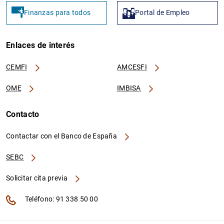
BE09488-0014
213800SEDSHOML31CM41
Finanzas para todos
Portal de Empleo
Enlaces de interés
BE09488-0015
213800A5EHKROTU91L70
CEMFI
AMCESFI
OME
IMBISA
Contacto
BE02488-0017
213800Q4UYKGD35XRA17
Contactar con el Banco de España
SEBC
Solicitar cita previa
BE02488-0018
2138008XNTGACRWMLO55
Teléfono: 91 338 50 00