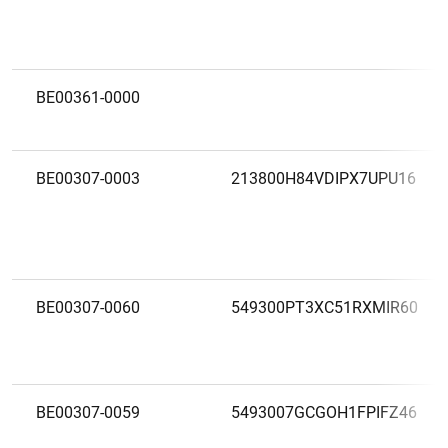
BE00361-0000
BE00307-0003
213800H84VDIPX7UPU16
BE00307-0060
549300PT3XC51RXMIR60
BE00307-0059
5493007GCGOH1FPIFZ46