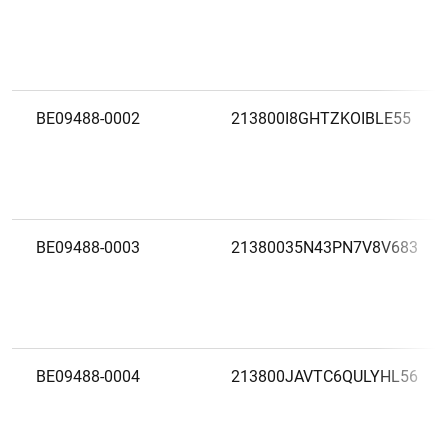
BE09488-0002
213800I8GHTZKOIBLE55
BE09488-0003
21380035N43PN7V8V683
BE09488-0004
213800JAVTC6QULYHL56