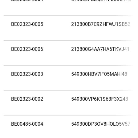
BE02323-0005
213800B7C9ZHFWJ1SB52
BE02323-0006
213800G4AA7HA6TKVJ41
BE02323-0003
549300HBV7IF05MAHI48
BE02323-0002
549300VP6K1S63F3X248
BE00485-0004
549300DP3OV8HOLQ5V57