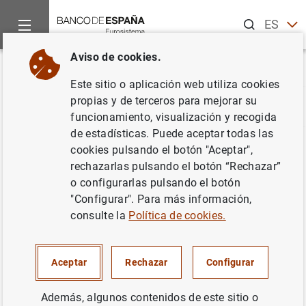
Buscar
ES
EN
Aviso de cookies.
Inicio
Estadísticas
Glosario de estadísticas
Consolidación
Volver
Este sitio o aplicación web utiliza cookies
propias y de terceros para mejorar su
A
B
C
D
E
F
G
H
I
J
funcionamiento, visualización y recogida
de estadísticas. Puede aceptar todas las
cookies pulsando el botón "Aceptar",
Consolidación
rechazarlas pulsando el botón “Rechazar”
o configurarlas pulsando el botón
"Configurar". Para más información,
consulte la
Política de cookies.
Definición
Aceptar
Rechazar
Configurar
Se refiere a la eliminación, tanto de los empleos como de
los recursos, de las operaciones dentro de una misma
Además, algunos contenidos de este sitio o
unidad institucional o entre unidades que forman parte