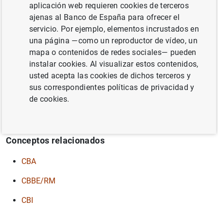
Información adicional
aplicación web requieren cookies de terceros
ajenas al Banco de España para ofrecer el
Base de datos que recoge información trimestral de la
servicio. Por ejemplo, elementos incrustados en
cuenta de resultados y del balance de aproximadamente
una página —como un reproductor de vídeo, un
1.000 empresas de tamaño mediano y grande que
mapa o contenidos de redes sociales— pueden
colaboran de forma voluntaria y confidencial con la
instalar cookies. Al visualizar estos contenidos,
Central de Balances. Esta base de datos ofrece
usted acepta las cookies de dichos terceros y
información individual de las empresas, no consolidada y
sus correspondientes políticas de privacidad y
permite conocer información de los períodos más
de cookies.
recientes, relevante para los estudios de coyuntura
económica.
Conceptos relacionados
CBA
CBBE/RM
CBI