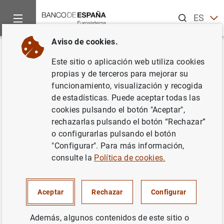
Buscar
ES
EN
Aviso de cookies.
Inicio
Estadísticas
Glosario de estadísticas
CBT
Volver
Este sitio o aplicación web utiliza cookies
propias y de terceros para mejorar su
A
B
C
D
E
F
G
H
I
J
funcionamiento, visualización y recogida
de estadísticas. Puede aceptar todas las
cookies pulsando el botón "Aceptar",
CBT
rechazarlas pulsando el botón “Rechazar”
o configurarlas pulsando el botón
"Configurar". Para más información,
consulte la
Política de cookies.
Definición
Aceptar
Rechazar
Configurar
Siglas de Central de Balances Trimestral
Además, algunos contenidos de este sitio o