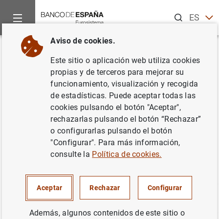
Buscar
ES
EN
Aviso de cookies.
Inicio
Estadísticas
Estadísticas de la A a la Z
Términos que
Volver
Este sitio o aplicación web utiliza cookies
Términos que comienzan por D
propias y de terceros para mejorar su
funcionamiento, visualización y recogida
de estadísticas. Puede aceptar todas las
cookies pulsando el botón "Aceptar",
rechazarlas pulsando el botón “Rechazar”
Haga clic en un término para dirigirse a la página donde
o configurarlas pulsando el botón
se encuentra la información estadística asociada. Puede
"Configurar". Para más información,
utilizar los enlaces inferiores si desea cambiar la letra de
consulte la
Política de cookies.
inicio.
Aceptar
Rechazar
Configurar
A
B
C
D
E
F
G
H
I
J
Además, algunos contenidos de este sitio o