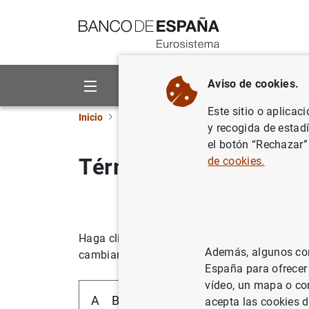
Ir a contenido
Aviso de cookies.
Sobre el Banco
Áreas de act
Este sitio o aplicac
Inicio
Estadísticas
Estadísticas de la A a la Z
y recogida de estad
el botón “Rechazar”
Términos que comienz
de cookies.
Haga clic en un término para dirigirse a la p
Además, algunos cont
cambiar la letra de inicio.
España para ofrecer
vídeo, un mapa o con
A
B
C
D
E
F
G
H
I
J
K
acepta las cookies d