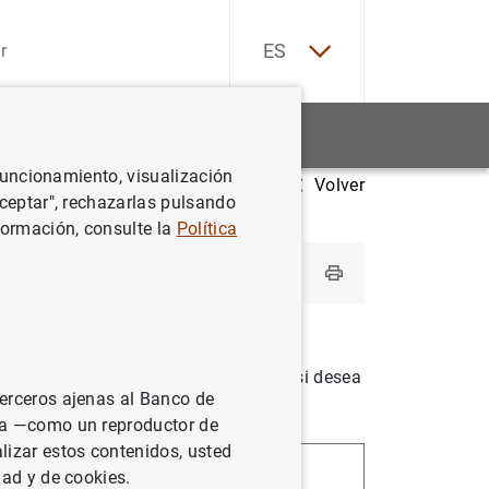
EN
ES
Estadísticas
Noticias y eventos
 funcionamiento, visualización
Volver
Aceptar", rechazarlas pulsando
formación, consulte la
Política
Puede utilizar los enlaces inferiores si desea
terceros ajenas al Banco de
ina —como un reproductor de
lizar estos contenidos, usted
Z
dad y de cookies.