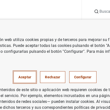
Buscar
uación
Punto de Información
Publicaciones
ión web utiliza cookies propias y de terceros para mejorar su
Términos que comienzan por V
ísticas. Puede aceptar todas las cookies pulsando el botón "
 o configurarlas pulsando el botón "Configurar". Para más in
an por V
Aceptar
Rechazar
Configurar
ágina donde se encuentra la información estadística asociada. 
enidos de este sitio o aplicación web requieren cookies de 
 el servicio. Por ejemplo, elementos incrustados en una pág
tenidos de redes sociales— pueden instalar cookies. Al visua
L
M
N
Ñ
O
P
Q
R
S
T
U
V
W
X
Y
e dichos terceros y sus correspondientes políticas de privaci