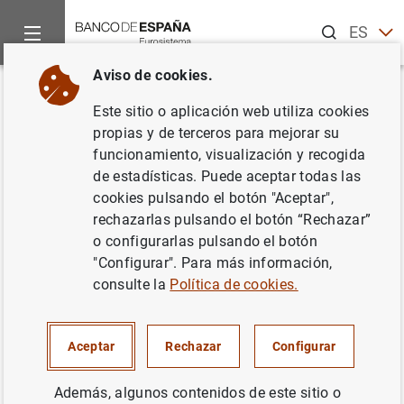
Buscar
ES
EN
Aviso de cookies.
Inicio
Estadísticas
Estadísticas por publicaciones
Boletín
Volver
Este sitio o aplicación web utiliza cookies
16. Hogares e ISFLSH
propias y de terceros para mejorar su
funcionamiento, visualización y recogida
de estadísticas. Puede aceptar todas las
cookies pulsando el botón "Aceptar",
rechazarlas pulsando el botón “Rechazar”
16.1 - Renta bruta disponible. Componentes
o configurarlas pulsando el botón
Descargar
Consultar series en BIEST
"Configurar". Para más información,
consulte la
Política de cookies.
16.2 - Mercado de trabajo
Cuadro en formato PDF
Descargar
Consultar series en BIEST
Series temporales en formato Excel
Series temporales en formato CSV
Aceptar
Rechazar
Configurar
16.3 - Renta bruta disponible. Empleos
Además, algunos contenidos de este sitio o
Cuadro en formato PDF
Descargar
Consultar series en BIEST