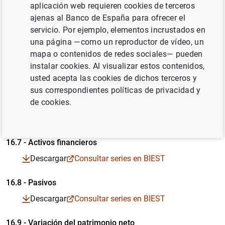
Series temporales en formato Excel
Series temporales en formato CSV
aplicación web requieren cookies de terceros
ajenas al Banco de España para ofrecer el
16.4 - Cuenta de capital
servicio. Por ejemplo, elementos incrustados en
Cuadro en formato PDF
Descargar
Consultar series en BIEST
una página —como un reproductor de vídeo, un
Series temporales en formato Excel
Series temporales en formato CSV
mapa o contenidos de redes sociales— pueden
16.5 - Cuenta de operaciones financieras
instalar cookies. Al visualizar estos contenidos,
Cuadro en formato PDF
usted acepta las cookies de dichos terceros y
Descargar
Consultar series en BIEST
Series temporales en formato Excel
Series temporales en formato CSV
sus correspondientes políticas de privacidad y
16.6 - Riqueza
de cookies.
Cuadro en formato PDF
Descargar
Consultar series en BIEST
Series temporales en formato Excel
Series temporales en formato CSV
16.7 - Activos financieros
Cuadro en formato PDF
Descargar
Consultar series en BIEST
Series temporales en formato Excel
Series temporales en formato CSV
16.8 - Pasivos
Cuadro en formato PDF
Descargar
Consultar series en BIEST
Series temporales en formato Excel
Series temporales en formato CSV
16.9 - Variación del patrimonio neto