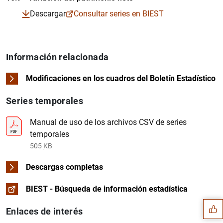
Cuadro en formato PDF
Descargar
Consultar series en BIEST
Series temporales en formato Excel
Series temporales en formato CSV
Cuadro en formato PDF
Información relacionada
Series temporales en formato Excel
Series temporales en formato CSV
Modificaciones en los cuadros del Boletín Estadístico
Series temporales
Manual de uso de los archivos CSV de series
temporales
505
KB
Descargas completas
Sugerencia
BIEST - Búsqueda de información estadística
Enlaces de interés