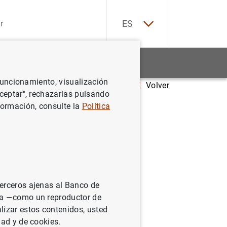
EN
ES
Estadísticas
Noticias y eventos
 funcionamiento, visualización
Volver
Aceptar", rechazarlas pulsando
formación, consulte la
Política
terceros ajenas al Banco de
ina —como un reproductor de
 del Banco de
lizar estos contenidos, usted
es de primer nivel
dad y de cookies.
enominado "norma"