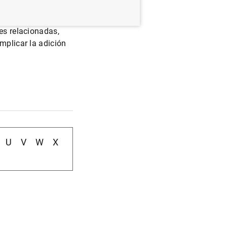
apartados o
s voces llevan a
ces relacionadas,
mplicar la adición
U
V
W
X