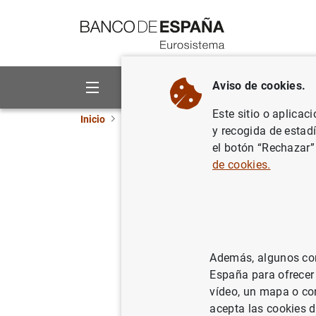
Ir a contenido
Aviso de cookies.
Sobre el Banco
Áreas de act
Este sitio o aplicac
Inicio
Áreas de actuación
Normativa
Índic
y recogida de estad
el botón “Rechazar”
de cookies.
Normativa
Índice ana
Además, algunos cont
España para ofrecer
Este índice analític
vídeo, un mapa o con
España. Las voces s
acepta las cookies d
los términos más g