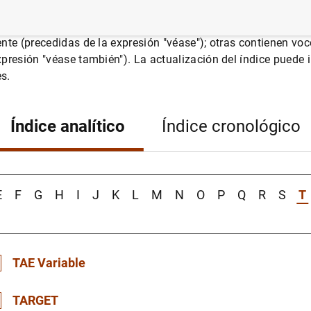
el Banco de España. En los casos de voces que se refieran a 
 la "norma" podrán localizarse con el comando Crtl+F. Alguna
ente (precedidas de la expresión "véase"); otras contienen vo
xpresión "véase también"). La actualización del índice puede i
s.
Índice analítico
Índice cronológico
E
F
G
H
I
J
K
L
M
N
O
P
Q
R
S
T
TAE Variable
Véase Tasa Anual Equivalente (TAE)
TARGET
CBE 1/2008 N. 1ª