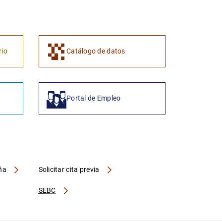
y 5 años para la adquisicón de vivienda libre, concedidos por la
ª- 4ª
rio
Catálogo de datos
Portal de Empleo
aña
Solicitar cita previa
SEBC