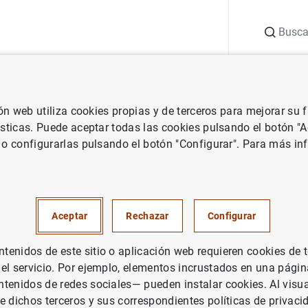
Buscar
uación
Punto de Información
Publicaciones
ión web utiliza cookies propias y de terceros para mejorar su
e analítico
ísticas. Puede aceptar todas las cookies pulsando el botón "
 o configurarlas pulsando el botón "Configurar". Para más in
lítico
Aceptar
Rechazar
Configurar
enidos de este sitio o aplicación web requieren cookies de 
 el servicio. Por ejemplo, elementos incrustados en una pág
o permite al usuario la consulta por "voces" de las circulares
tenidos de redes sociales— pueden instalar cookies. Al visua
e presentan por orden alfabético y jerárquico, siendo las voc
e dichos terceros y sus correspondientes políticas de privaci
enerales. La unidad mínima de información es el artículo, d