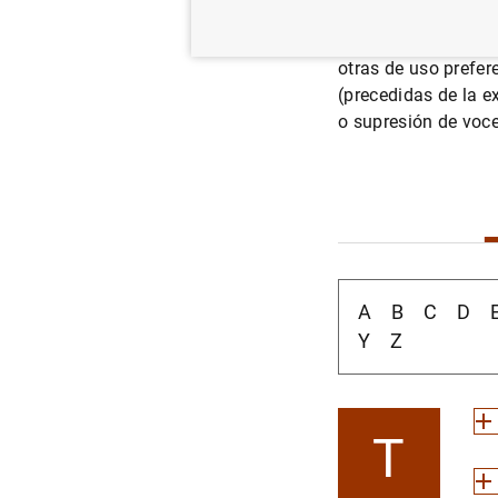
en las circulares d
epígrafes dentro de
otras de uso prefer
(precedidas de la e
o supresión de voce
A
B
C
D
Y
Z
T