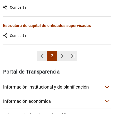
1
2
Compartir
Estructura de capital de entidades supervisadas
Compartir
2
Volver
Página
Siguiente
Última Página
Portal de Transparencia
Información institucional y de planificación
Agendas del gobernador, la subgobernadora y el miembro d
Información económica
Códigos de Conducta
Atenciones culturales y sociales