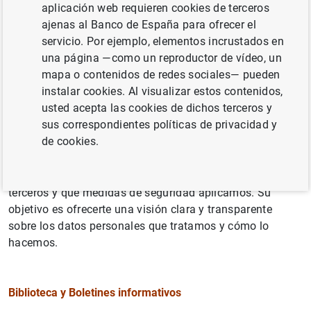
aplicación web requieren cookies de terceros
ajenas al Banco de España para ofrecer el
servicio. Por ejemplo, elementos incrustados en
En el Banco de España tratamos datos personales —esto
una página —como un reproductor de vídeo, un
es, información que permite identificar, directa o
mapa o contenidos de redes sociales— pueden
indirectamente, a una persona física— para cumplir
instalar cookies. Al visualizar estos contenidos,
nuestras funciones y gestionar nuestra actividad interna.
usted acepta las cookies de dichos terceros y
sus correspondientes políticas de privacidad y
En este registro puedes consultar qué datos personales
de cookies.
tratamos, con qué finalidad lo hacemos y la base legal
que lo permite. También puedes conocer cuánto tiempo
conservamos estos datos, si los compartimos con
terceros y qué medidas de seguridad aplicamos. Su
objetivo es ofrecerte una visión clara y transparente
sobre los datos personales que tratamos y cómo lo
hacemos.
Biblioteca y Boletines informativos