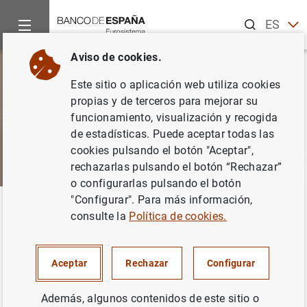
Buscar
ES
EN
Aviso de cookies.
Este sitio o aplicación web utiliza cookies
propias y de terceros para mejorar su
funcionamiento, visualización y recogida
de estadísticas. Puede aceptar todas las
cookies pulsando el botón "Aceptar",
rechazarlas pulsando el botón “Rechazar”
o configurarlas pulsando el botón
"Configurar". Para más información,
Inicio
Sobre el Banco
Portal de Transparencia
Información
Volver
consulte la
Política de cookies.
Registro de Actividades de
Tratamiento de Datos
Aceptar
Rechazar
Configurar
Personales
Además, algunos contenidos de este sitio o