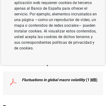
aplicación web requieren cookies de terceros
MÉTODOS CUANTITATIVOS
ajenas al Banco de España para ofrecer el
servicio. Por ejemplo, elementos incrustados en
TIPOS DE CAMBIO
ANÁLISIS REGIONAL
una página —como un reproductor de vídeo, un
mapa o contenidos de redes sociales— pueden
Publicado en:
Journal of International
instalar cookies. Al visualizar estos contenidos,
Money and Finance, Volume 120, Art
usted acepta las cookies de dichos terceros y
102533, February 2022
sus correspondientes políticas de privacidad y
de cookies.
Documento completo
Fluctuations in global macro volatility
(1
MB
)