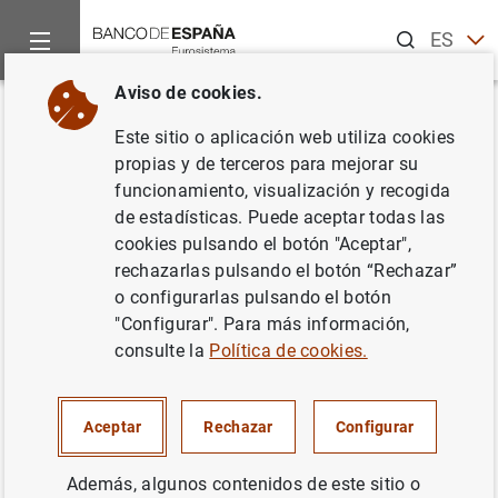
Buscar
ES
EN
Aviso de cookies.
Inicio
Publicaciones
Análisis económico e investigación
D
Volver
Este sitio o aplicación web utiliza cookies
Fluctuations in global macro
propias y de terceros para mejorar su
funcionamiento, visualización y recogida
volatility
de estadísticas. Puede aceptar todas las
cookies pulsando el botón "Aceptar",
01/07/2019
rechazarlas pulsando el botón “Rechazar”
o configurarlas pulsando el botón
"Configurar". Para más información,
consulte la
Política de cookies.
Serie: Documentos de Trabajo. 1925.
Autor:
Danilo Leiva-León
y Lorenzo Ductor
Aceptar
Rechazar
Configurar
Además, algunos contenidos de este sitio o
ECONOMÍA INTERNACIONAL