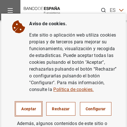
Buscar
ES
EN
Aviso de cookies.
Inicio
Publicaciones
Análisis económico e investigación
D
Volver
Este sitio o aplicación web utiliza cookies
Financial frictions and the
propias y de terceros para mejorar su
funcionamiento, visualización y recogida
wealth distribution
de estadísticas. Puede aceptar todas las
cookies pulsando el botón "Aceptar",
01/06/2020
rechazarlas pulsando el botón “Rechazar”
o configurarlas pulsando el botón
"Configurar". Para más información,
consulte la
Política de cookies.
Serie: Documentos de Trabajo. 2013.
Autor: Jesús Fernández-Villaverde ,
Samuel
Aceptar
Rechazar
Configurar
Hurtado
y Galo Nuño
Además, algunos contenidos de este sitio o