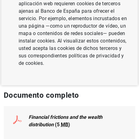
aplicación web requieren cookies de terceros
DESIGUALDAD
ajenas al Banco de España para ofrecer el
MÉTODOS CUANTITATIVOS
servicio. Por ejemplo, elementos incrustados en
una página —como un reproductor de vídeo, un
FINANZAS DE LOS HOGARES
mapa o contenidos de redes sociales— pueden
instalar cookies. Al visualizar estos contenidos,
ECONOMÍA INTERNACIONAL
usted acepta las cookies de dichos terceros y
sus correspondientes políticas de privacidad y
Publicado en:
Econometrica,Volume 91,
de cookies.
Issue 3, May 2023, pp 869-901
Documento completo
Financial frictions and the wealth
distribution
(5
MB
)