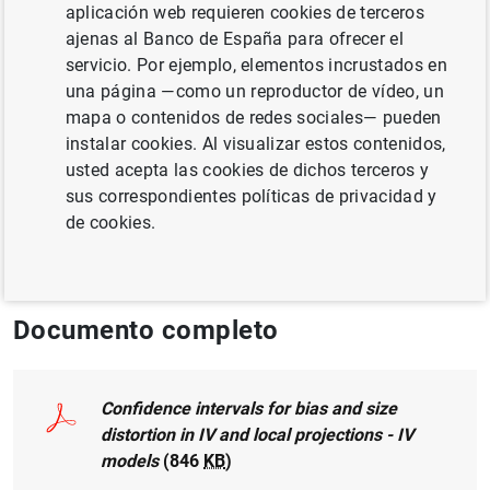
aplicación web requieren cookies de terceros
ajenas al Banco de España para ofrecer el
MÉTODOS CUANTITATIVOS
servicio. Por ejemplo, elementos incrustados en
una página —como un reproductor de vídeo, un
INCERTIDUMBRE
SITUACIÓN ECONÓMICA
mapa o contenidos de redes sociales— pueden
instalar cookies. Al visualizar estos contenidos,
ECONOMÍA INTERNACIONAL
usted acepta las cookies de dichos terceros y
sus correspondientes políticas de privacidad y
Publicado en:
Journal of Business &
de cookies.
Economic Statistics
Documento completo
Confidence intervals for bias and size
distortion in IV and local projections - IV
models
(846
KB
)