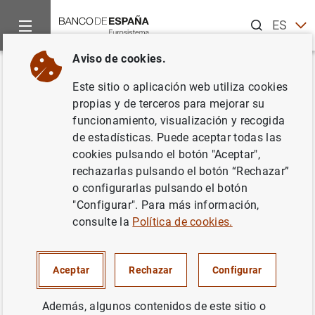
Buscar
ES
EN
Aviso de cookies.
Inicio
Publicaciones
Análisis económico e investigación
D
Volver
Este sitio o aplicación web utiliza cookies
Confidence intervals for bias
propias y de terceros para mejorar su
funcionamiento, visualización y recogida
and size distortion in IV and
de estadísticas. Puede aceptar todas las
local projections - IV models
cookies pulsando el botón "Aceptar",
rechazarlas pulsando el botón “Rechazar”
19/12/2018
o configurarlas pulsando el botón
"Configurar". Para más información,
consulte la
Política de cookies.
Serie: Documentos de Trabajo. 1841.
Aceptar
Rechazar
Configurar
Autor: Barbara Rossi ,
Gergely Ganics
y
Además, algunos contenidos de este sitio o
Atsushi Inoue