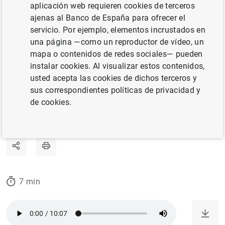
aplicación web requieren cookies de terceros
marcado la evolución del sistema financiero
ajenas al Banco de España para ofrecer el
en estos años, y de cómo se ha ido
servicio. Por ejemplo, elementos incrustados en
respondiendo a todo ello desde la regulación
una página —como un reproductor de vídeo, un
y la supervisión financiera.
mapa o contenidos de redes sociales— pueden
instalar cookies. Al visualizar estos contenidos,
usted acepta las cookies de dichos terceros y
01/06/2026
sus correspondientes políticas de privacidad y
de cookies.
ESTABILIDAD FINANCIERA
BANCO DE ESPAÑA
SISTEMA MONETARIO Y FINANCIERO
7 min