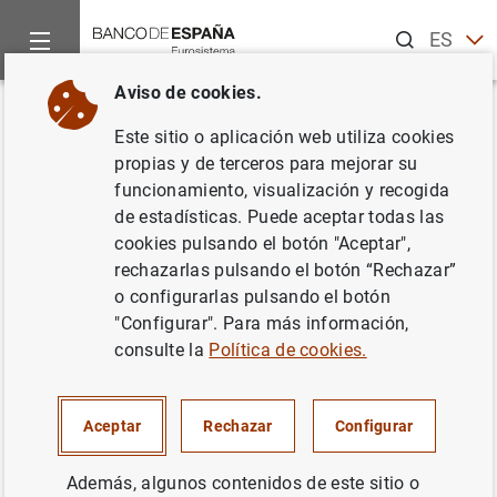
Buscar
ES
EN
Aviso de cookies.
Inicio
Noticias y eventos
El Blog del Banco de España
Un c
Volver
Este sitio o aplicación web utiliza cookies
Un cuarto de siglo de la Revista
propias y de terceros para mejorar su
funcionamiento, visualización y recogida
de Estabilidad Financiera:
de estadísticas. Puede aceptar todas las
espejo de un sistema financiero
cookies pulsando el botón "Aceptar",
rechazarlas pulsando el botón “Rechazar”
en transformación
o configurarlas pulsando el botón
"Configurar". Para más información,
Soledad Núñez
consulte la
Política de cookies.
En 2001 presentamos la
Revista de
Estabilidad Financiera
. Hoy, 25 años y 50
Aceptar
Rechazar
Configurar
números después, su trayectoria nos habla
de las crisis, tensiones y desafíos que han
Además, algunos contenidos de este sitio o