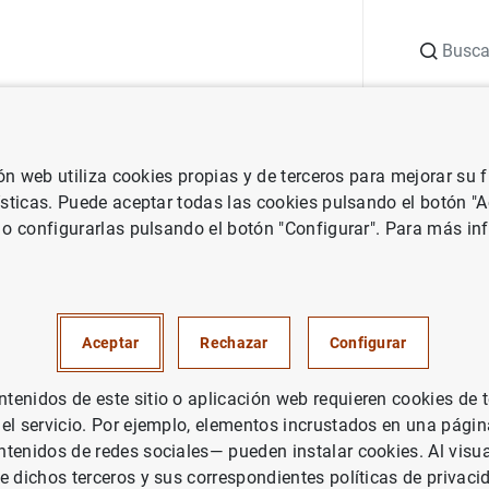
Buscar
uación
Punto de Información
Publicaciones
ión web utiliza cookies propias y de terceros para mejorar su
e España
La inclusión financiera de los inmigrantes. La barrera de la 
ísticas. Puede aceptar todas las cookies pulsando el botón "
 o configurarlas pulsando el botón "Configurar". Para más in
ión financiera de los inmigrant
e la bancarización para los irr
Aceptar
Rechazar
Configurar
enidos de este sitio o aplicación web requieren cookies de 
 el servicio. Por ejemplo, elementos incrustados en una pág
financiera es un aspecto central para la 
tenidos de redes sociales— pueden instalar cookies. Al visua
rantes. En general, no existe una brecha
e dichos terceros y sus correspondientes políticas de privaci