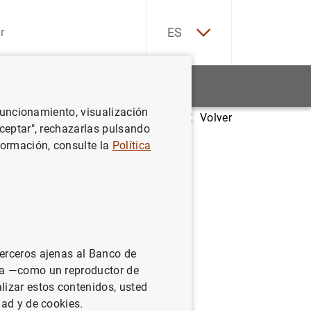
EN
ES
Estadísticas
Noticias y eventos
 funcionamiento, visualización
Volver
bancarización para los irregulares
Aceptar", rechazarlas pulsando
formación, consulte la
Política
es. La
egulares
terceros ajenas al Banco de
ina —como un reproductor de
integración
lizar estos contenidos, usted
 importante
dad y de cookies.