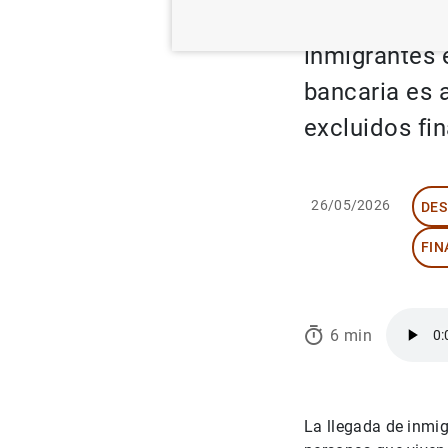
respecto a l
inmigrantes e
bancaria es 
excluidos fi
26/05/2026
DES
FIN
6 min
La llegada de inmig