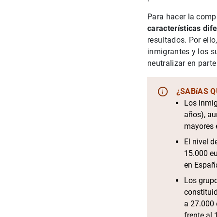
Para hacer la comp
características dif
resultados. Por ello
inmigrantes y los s
neutralizar en part
¿SABíAS 
Los inmig
años), au
mayores e
El nivel 
15.000 eu
en Españ
Los grupo
constitui
a 27.000 
frente al