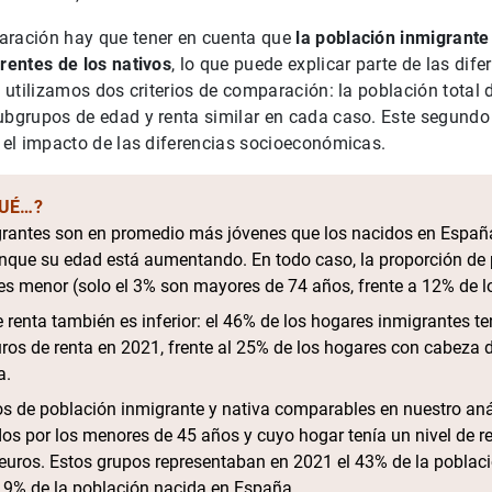
aración hay que tener en cuenta que
la población inmigrante
erentes de los nativos
, lo que puede explicar parte de las dife
, utilizamos dos criterios de comparación: la población total 
ubgrupos de edad y renta similar en cada caso. Este segundo 
e el impacto de las diferencias socioeconómicas.
QUÉ…?
rantes son en promedio más jóvenes que los nacidos en España
nque su edad está aumentando. En todo caso, la proporción de
s menor (solo el 3% son mayores de 74 años, frente a 12% de lo
de renta también es inferior: el 46% de los hogares inmigrantes 
ros de renta en 2021, frente al 25% de los hogares con cabeza 
a.
s de población inmigrante y nativa comparables en nuestro aná
dos por los menores de 45 años y cuyo hogar tenía un nivel de re
euros. Estos grupos representaban en 2021 el 43% de la poblaci
 19% de la población nacida en España.