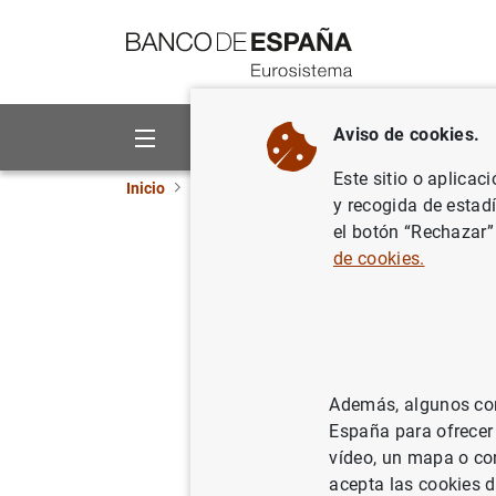
Ir a contenido
Aviso de cookies.
Sobre el Banco
Áreas de act
Este sitio o aplicac
Inicio
Noticias y eventos
El Blog del Banco d
y recogida de estad
el botón “Rechazar”
La inclus
de cookies.
barrera d
Soledad Núñez
Además, algunos cont
España para ofrecer
La inclusión 
vídeo, un mapa o con
de los inmig
acepta las cookies d