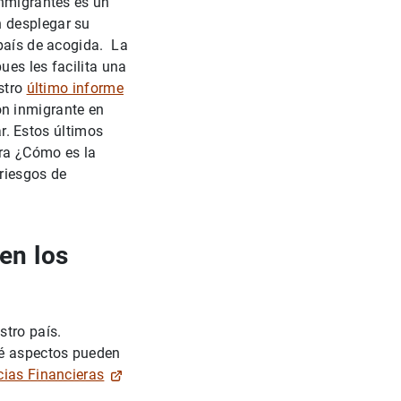
inmigrantes es un
n desplegar su
 país de acogida. La
ues les facilita una
estro
último informe
ón inmigrante en
ar. Estos últimos
era ¿Cómo es la
riesgos de
en los
tro país.
ué aspectos pueden
ias Financieras