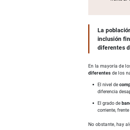
La població
inclusión f
diferentes 
En la mayoría de lo
diferentes
de los n
El nivel de
comp
diferencia desa
El grado de
banc
corriente, frent
No obstante, hay a