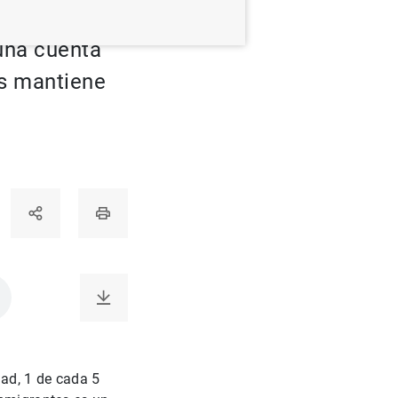
los
 una cuenta
es mantiene
dad, 1 de cada 5