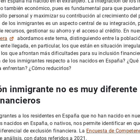
en España ha nacido en el extranjero. La integración de los 
pero también económico, pues es fundamental para que pueda
ollo personal y maximizar su contribución al crecimiento del
 de los inmigrantes es un aspecto central de su integración, p
e recursos, gestionar su ahorro y el acceso al crédito. En nu
iera
abordamos este tema, distinguiendo entre la poblaci
iente llegada, en particular, los que están en situación irregul
, los que afrontan más dificultades para su inclusión financi
a de los inmigrantes respecto a los nacidos en España? ¿Qué 
ra enfrentan? ¿Cómo reducirlos?
ón inmigrante no es muy diferente 
inancieros
rantes a los residentes en España que no han nacido en nues
 nacidos en España, o nativos, nos permite identificar en q
diferencial de exclusión financiera. La
Encuesta de Competenc
e análisis, con datos referidos a 2021.