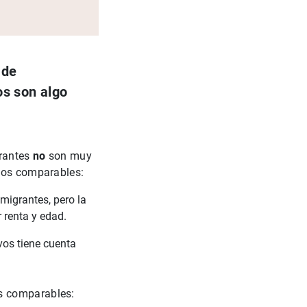
 de
os son algo
grantes
no
son muy
upos comparables:
migrantes, pero la
1
2
renta y edad.
os tiene cuenta
os comparables: