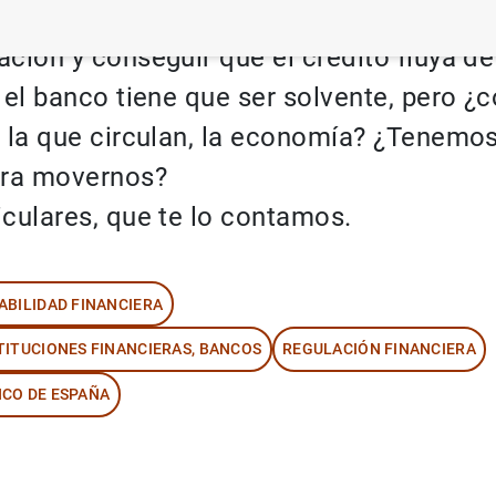
a con los bancos. Para que pueden hace
ación y conseguir que el crédito fluya d
 el banco tiene que ser solvente, pero ¿
r la que circulan, la economía? ¿Tenemos
ara movernos?
iculares, que te lo contamos.
ABILIDAD FINANCIERA
TITUCIONES FINANCIERAS, BANCOS
REGULACIÓN FINANCIERA
CO DE ESPAÑA