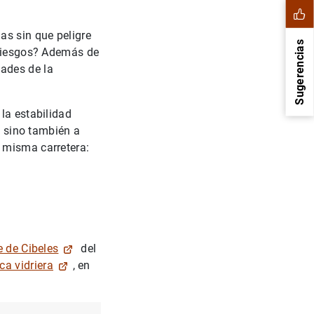
s sin que peligre
Sugerencias
 riesgos? Además de
ades de la
la estabilidad
, sino también a
 misma carretera:
1
2
 de Cibeles
del
ca vidriera
, en