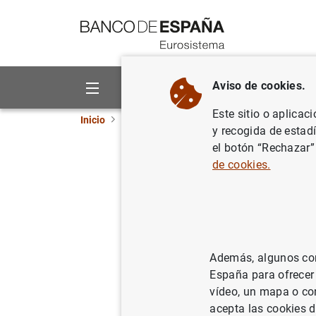
Ir a contenido
Aviso de cookies.
Sobre el Banco
Áreas de act
Este sitio o aplicac
Inicio
Noticias y eventos
CIENxCIEN Podcast
y recogida de estad
el botón “Rechazar”
Estabilid
de cookies.
Alejandro Ferrer e 
Para poder c
Además, algunos cont
coche, bien 
España para ofrecer
vídeo, un mapa o con
carreteras s
acepta las cookies d