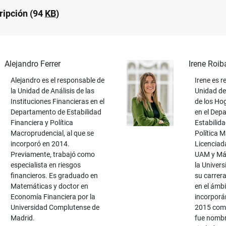
ripción (94
KB
)
Alejandro Ferrer
Irene Roib
Alejandro es el responsable de
Irene es r
la Unidad de Análisis de las
Unidad de
Instituciones Financieras en el
de los Ho
Departamento de Estabilidad
en el Dep
Financiera y Política
Estabilida
Macroprudencial, al que se
Política 
incorporó en 2014.
Licenciad
Previamente, trabajó como
UAM y Má
especialista en riesgos
la Univer
financieros. Es graduado en
su carrer
Matemáticas y doctor en
en el ámbi
Economía Financiera por la
incorporá
Universidad Complutense de
2015 como
Madrid.
fue nomb