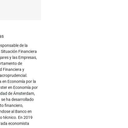
as
esponsable de la
 Situación Financiera
gares y las Empresas,
artamento de
d Financiera y
Macroprudencial.
a en Economía por la
ster en Economía por
sidad de Ámsterdam,
a se ha desarrollado
to financiero,
ndose al Banco en
 técnico. En 2019
rada economista