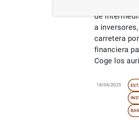
Lo mismo pas
de intermedi
a inversores,
carretera po
financiera p
Coge los aur
18/06/2025
EST
INS
BAN