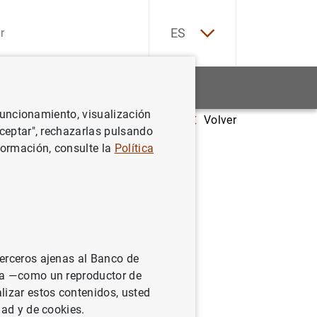
EN
ES
Estadísticas
Noticias y eventos
 funcionamiento, visualización
Volver
Aceptar", rechazarlas pulsando
formación, consulte la
Política
a
r un buen
terceros ajenas al Banco de
ue las
ina —como un reproductor de
lizar estos contenidos, usted
es.
dad y de cookies.