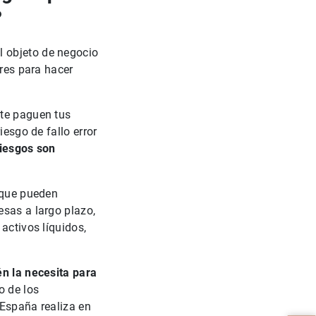
?
 objeto de negocio
ores para hacer
 te paguen tus
iesgo de fallo error
iesgos son
, que pueden
esas a largo plazo,
activos líquidos,
én la necesita para
o de los
España realiza en