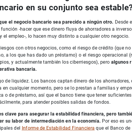
ncario en su conjunto sea estable
ue el negocio bancario sea parecido a ningún otro.
Desde el
su función -hacer que ese dinero fluya de ahorradores a invers
y el empleo-, lo hacen muy distinto a cualquier otro negocio.
esgos con otros negocios, como el riesgo de crédito (que no
so, a los que has dado un préstamo) o el riesgo operacional (r
pios, y actualmente también los ciberriesgos), pero
algunos r
erativa bancaria.
sgo de liquidez. Los bancos captan dinero de los ahorradores
a en cualquier momento, pero se lo prestan a familias y empr
a o de préstamo, así que el banco tiene que tener suficientes 
cilmente, para atender posibles salidas de fondos.
es clave para asegurar la estabilidad financiera, pero tambi
er su labor de intermediación en la economía.
Por eso es un
ipales del
Informe de Estabilidad Financiera
que el Banco de 