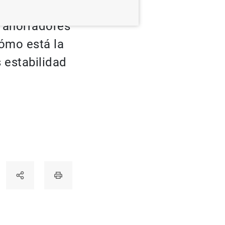
r su labor
e ahorradores
cómo está la
 estabilidad