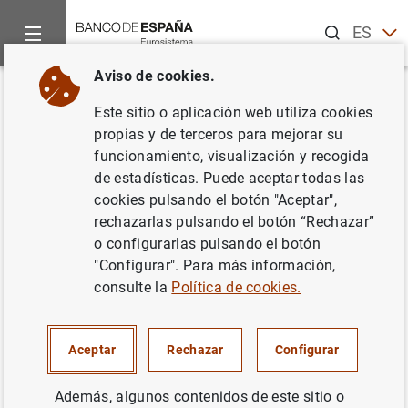
Buscar
ES
EN
Aviso de cookies.
Inicio
Noticias y eventos
Noticias del Banco de España
Fi
Volver
Este sitio o aplicación web utiliza cookies
Fin del periodo transitorio para
propias y de terceros para mejorar su
funcionamiento, visualización y recogida
la obtención de autorización
de estadísticas. Puede aceptar todas las
bajo
PSD2
por los proveedores
cookies pulsando el botón "Aceptar",
rechazarlas pulsando el botón “Rechazar”
de servicios de criptoactivos
o configurarlas pulsando el botón
que transaccionen con
EMT
"Configurar". Para más información,
consulte la
Política de cookies.
27/01/2026
Aceptar
Rechazar
Configurar
CRIPTOMONEDAS
Además, algunos contenidos de este sitio o