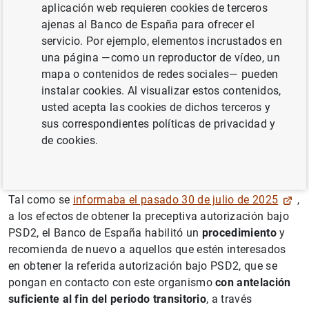
aplicación web requieren cookies de terceros
Se recuerda a los proveedores de servicios de
ajenas al Banco de España para ofrecer el
criptoactivos (CASP, por sus siglas en inglés) que presten
servicio. Por ejemplo, elementos incrustados en
servicios de pago con fichas de dinero electrónico (EMT,
una página —como un reproductor de vídeo, un
por sus siglas en inglés) que
el próximo 1 de marzo de
mapa o contenidos de redes sociales— pueden
2026 finaliza el periodo transitorio
previsto
por la
instalar cookies. Al visualizar estos contenidos,
Autoridad Bancaria Europea en su
no-action letter
, de
usted acepta las cookies de dichos terceros y
10 de junio de 2025,
para la prestación de esos servicios
sus correspondientes políticas de privacidad y
sin haber obtenido la preceptiva autorización bajo la
de cookies.
Directiva (UE) 2015/2366 sobre servicios de pago en el
mercado interior (PSD2)
.
Tal como se
informaba el pasado 30 de julio de 2025
,
a los efectos de obtener la preceptiva autorización bajo
PSD2, el Banco de España habilitó un
procedimiento
y
recomienda de nuevo a aquellos que estén interesados
en obtener la referida autorización bajo PSD2, que se
pongan en contacto con este organismo
con antelación
suficiente al fin del periodo transitorio
, a través