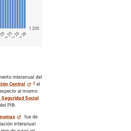
mento interanual del
4
ción Central
el
respecto al mismo
1
2
 Seguridad Social
el PIB.
ónomas
fue de
iación interanual
1 mm de euros en