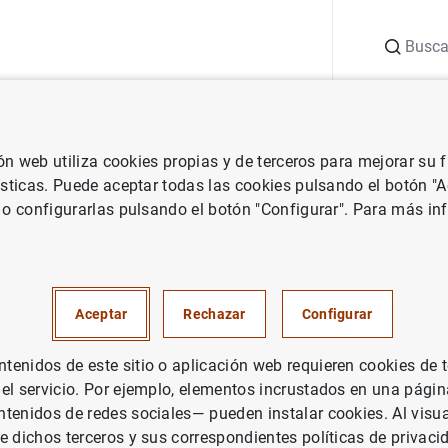
Buscar
uación
Punto de Información
Publicaciones
ión web utiliza cookies propias y de terceros para mejorar su
de España
La deuda de las Administraciones Públicas se situó en mar
ísticas. Puede aceptar todas las cookies pulsando el botón "
 o configurarlas pulsando el botón "Configurar". Para más in
de las Administraciones Públi
marzo de 2026 en el 101,6% de
Aceptar
Rechazar
Configurar
ual
enidos de este sitio o aplicación web requieren cookies de 
 el servicio. Por ejemplo, elementos incrustados en una pág
tenidos de redes sociales— pueden instalar cookies. Al visua
e dichos terceros y sus correspondientes políticas de privaci
DA PÚBLICA