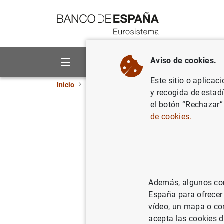
Ir a contenido
Aviso de cookies.
Sobre el Banco
Áreas de act
Este sitio o aplicac
Inicio
Noticias y eventos
Noticias del Banco 
y recogida de estad
el botón “Rechazar”
La deuda 
de cookies.
situó en 
Avance mens
Además, algunos cont
España para ofrecer
vídeo, un mapa o con
acepta las cookies d
19/05/2026
DEU