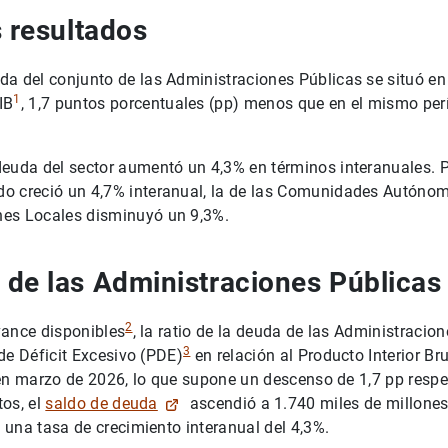
s resultados
uda del conjunto de las Administraciones Públicas se situó e
1
IB
, 1,7 puntos porcentuales (pp) menos que en el mismo per
deuda del sector aumentó un 4,3% en términos interanuales. P
do creció un 4,7% interanual, la de las Comunidades Autónom
nes Locales disminuyó un 9,3%.
de las Administraciones Públicas
2
vance disponibles
, la ratio de la deuda de las Administracio
3
de Déficit Excesivo (PDE)
en relación al Producto Interior Br
 en marzo de 2026, lo que supone un descenso de 1,7 pp respe
os, el
saldo de deuda
ascendió a 1.740 miles de millone
una tasa de crecimiento interanual del 4,3%.