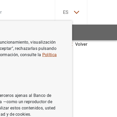
EN
ES
Estadísticas
Noticias y eventos
 funcionamiento, visualización
Volver
zo de 2026 en el 101,6% del PIB
Aceptar", rechazarlas pulsando
formación, consulte la
Política
cas se
l PIB
terceros ajenas al Banco de
ina —como un reproductor de
lizar estos contenidos, usted
dad y de cookies.