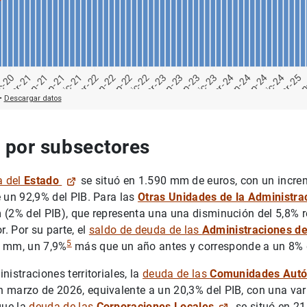
 por subsectores
a del
Estado
se situó en 1.590 mm de euros, con un incre
 un 92,9% del PIB. Para las
Otras Unidades de la Administra
 (2% del PIB), que representa una una disminución del 5,8% 
r. Por su parte, el
saldo de deuda de las
Administraciones de
5
6 mm, un 7,9%
más que un año antes y corresponde a un 8% d
istraciones territoriales, la
deuda de las
Comunidades Aut
 marzo de 2026, equivalente a un 20,3% del PIB, con una var
que la
deuda de las
Corporaciones Locales
se situó en 2