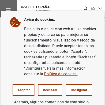
Buscar
ES
EN
Aviso de cookies.
Inicio
Noticias y eventos
Noticias del Banco de España
Co
Volver
Este sitio o aplicación web utiliza cookies
Conferencia “Water and
propias y de terceros para mejorar su
funcionamiento, visualización y recogida
financial stability: moving from
de estadísticas. Puede aceptar todas las
risks to resilience”
cookies pulsando el botón "Aceptar",
rechazarlas pulsando el botón “Rechazar”
o configurarlas pulsando el botón
21/05/2026
"Configurar". Para más información,
consulte la
Política de cookies.
Aceptar
Rechazar
Configurar
Además, algunos contenidos de este sitio o