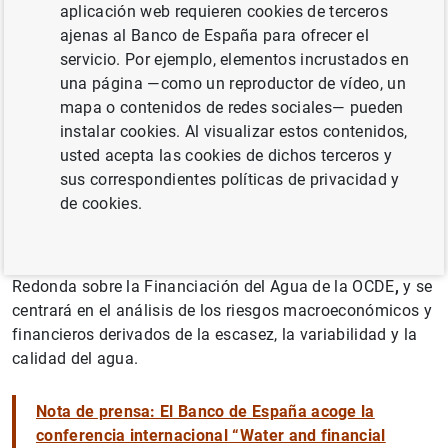
aplicación web requieren cookies de terceros
ajenas al Banco de España para ofrecer el
servicio. Por ejemplo, elementos incrustados en
una página —como un reproductor de vídeo, un
El Banco de España acoge los días 21 y 22 de mayo en
mapa o contenidos de redes sociales— pueden
su sede en Madrid la conferencia internacional de alto
instalar cookies. Al visualizar estos contenidos,
nivel
Water and financial stability: moving from risks to
usted acepta las cookies de dichos terceros y
resilience
, organizada junto con la Organización para la
sus correspondientes políticas de privacidad y
Cooperación y el Desarrollo Económicos (OCDE), la Red
de cookies.
de Bancos Centrales y Supervisores para la
Ecologización del Sistema Financiero (NGFS) y el CDP. El
encuentro se enmarca en los trabajos de la Mesa
Redonda sobre la Financiación del Agua de la OCDE
,
y se
centrará en el análisis de los riesgos macroeconómicos y
financieros derivados de la escasez, la variabilidad y la
calidad del agua.
Nota de prensa: El Banco de España acoge la
conferencia internacional “Water and financial