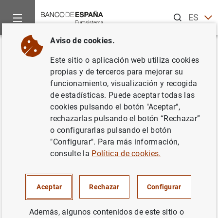
Buscar
ES
EN
Aviso de cookies.
Inicio
Sobre el Banco
Misión y estrategia
Funciones
Em
Volver
Este sitio o aplicación web utiliza cookies
Emitir los billetes de curso legal
propias y de terceros para mejorar su
funcionamiento, visualización y recogida
de estadísticas. Puede aceptar todas las
cookies pulsando el botón "Aceptar",
rechazarlas pulsando el botón “Rechazar”
El Banco Central Europeo (BCE) y los bancos centrales
o configurarlas pulsando el botón
nacionales comparten la tarea de emitir billetes en euros.
"Configurar". Para más información,
El
BCE
aprueba el volumen de emisión de billetes,
consulte la
Política de cookies.
mientras que la puesta en circulación propiamente dicha
la llevan a cabo los bancos centrales nacionales.
Aceptar
Rechazar
Configurar
Los billetes en euros son los únicos de curso legal en la
zona del euro y también se utilizan en el ámbito
internacional. Corresponde al Eurosistema garantizar el
Además, algunos contenidos de este sitio o