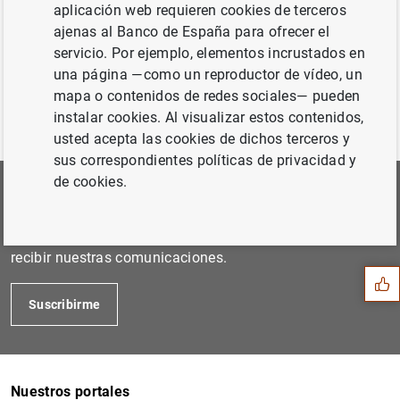
suministro de billetes en euros de forma fluida y eficiente
aplicación web requieren cookies de terceros
y mantener la confianza de los ciudadanos en la moneda
ajenas al Banco de España para ofrecer el
de curso legal.
servicio. Por ejemplo, elementos incrustados en
una página —como un reproductor de vídeo, un
mapa o contenidos de redes sociales— pueden
instalar cookies. Al visualizar estos contenidos,
usted acepta las cookies de dichos terceros y
sus correspondientes políticas de privacidad y
de cookies.
Suscríbete a nuestra Newsletter
Sugerencia
Podrás elegir las áreas de tu interés para las que quieres
recibir nuestras comunicaciones.
Suscribirme
Nuestros portales